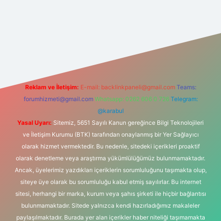
betgir.net
Reklam ve İletişim:
E-mail:
backlinkpaneli@gmail.com
Teams:
forumhizmeti@gmail.com
Whatsapp: 0262 606 0 726
Telegram:
@karabul
Yasal Uyarı:
Sitemiz, 5651 Sayılı Kanun gereğince Bilgi Teknolojileri
ve İletişim Kurumu (BTK) tarafından onaylanmış bir Yer Sağlayıcı
olarak hizmet vermektedir. Bu nedenle, sitedeki içerikleri proaktif
olarak denetleme veya araştırma yükümlülüğümüz bulunmamaktadır.
Ancak, üyelerimiz yazdıkları içeriklerin sorumluluğunu taşımakta olup,
siteye üye olarak bu sorumluluğu kabul etmiş sayılırlar. Bu internet
sitesi, herhangi bir marka, kurum veya şahıs şirketi ile hiçbir bağlantısı
bulunmamaktadır. Sitede yalnızca kendi hazırladığımız makaleler
paylaşılmaktadır. Burada yer alan içerikler haber niteliği taşımamakta