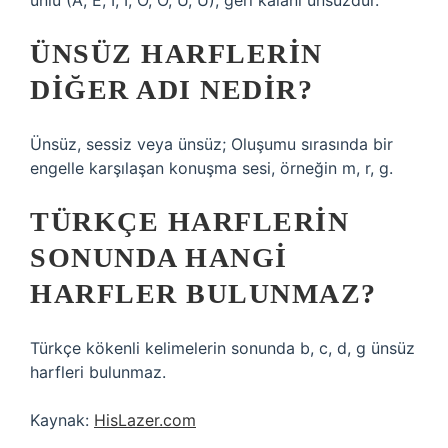
ünlü (A, E, I, İ, O, Ö, U, Ü), geri kalanı ünsüzdür.
ÜNSÜZ HARFLERIN
DIĞER ADI NEDIR?
Ünsüz, sessiz veya ünsüz; Oluşumu sırasında bir
engelle karşılaşan konuşma sesi, örneğin m, r, g.
TÜRKÇE HARFLERIN
SONUNDA HANGI
HARFLER BULUNMAZ?
Türkçe kökenli kelimelerin sonunda b, c, d, g ünsüz
harfleri bulunmaz.
Kaynak:
HisLazer.com