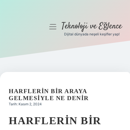
Teknoloji ve Eğlence
menüyü
aç
Dijital dünyada neşeli keşifler yap!
Anasayfa
Gizlilik Politikası
Yasal Uyarı
Hakkımızda
HARFLERIN BIR ARAYA
GELMESIYLE NE DENIR
Tarih: Kasım 2, 2024
HARFLERIN BIR