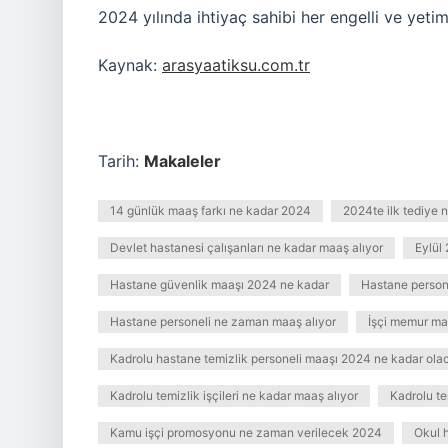
2024 yılında ihtiyaç sahibi her engelli ve yet
Kaynak:
arasyaatiksu.com.tr
Tarih:
Makaleler
14 günlük maaş farkı ne kadar 2024
2024te ilk tediye
Devlet hastanesi çalışanları ne kadar maaş alıyor
Eylül
Hastane güvenlik maaşı 2024 ne kadar
Hastane person
Hastane personeli ne zaman maaş alıyor
İşçi memur ma
Kadrolu hastane temizlik personeli maaşı 2024 ne kadar ola
Kadrolu temizlik işçileri ne kadar maaş alıyor
Kadrolu te
Kamu işçi promosyonu ne zaman verilecek 2024
Okul 