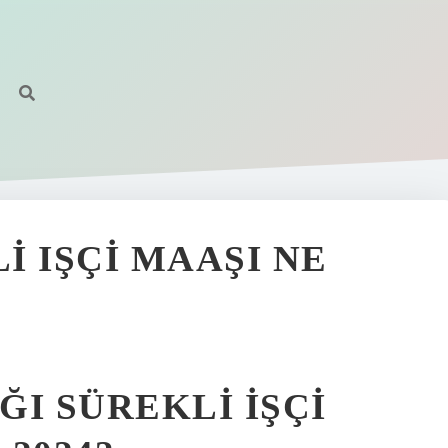
I IŞÇI MAAŞI NE
I SÜREKLI IŞÇI