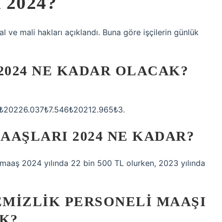
2024?
l ve mali hakları açıklandı. Buna göre işçilerin günlük
2024 NE KADAR OLACAK?
₺20226.037₺7.546₺20212.965₺3.
AAŞLARI 2024 NE KADAR?
 maaş 2024 yılında 22 bin 500 TL olurken, 2023 yılında
MIZLIK PERSONELI MAAŞI
K?