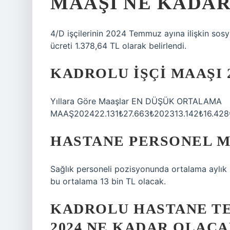
MAAŞI NE KADAR 
4/D işçilerinin 2024 Temmuz ayına ilişkin sosya
ücreti 1.378,64 TL olarak belirlendi.
KADROLU IŞÇI MAAŞI 
Yıllara Göre Maaşlar EN DÜŞÜK ORTALAMA
MAAŞ202422.131₺27.663₺202313.142₺16.428
HASTANE PERSONEL M
Sağlık personeli pozisyonunda ortalama aylık
bu ortalama 13 bin TL olacak.
KADROLU HASTANE TE
2024 NE KADAR OLACA