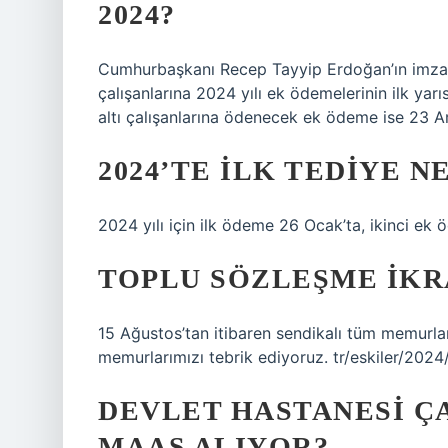
2024?
Cumhurbaşkanı Recep Tayyip Erdoğan’ın imzas
çalışanlarına 2024 yılı ek ödemelerinin ilk yarı
altı çalışanlarına ödenecek ek ödeme ise 23 
2024’TE ILK TEDIYE 
2024 yılı için ilk ödeme 26 Ocak’ta, ikinci ek 
TOPLU SÖZLEŞME IKRA
15 Ağustos’tan itibaren sendikalı tüm memurla
memurlarımızı tebrik ediyoruz. tr/eskiler/20
DEVLET HASTANESI Ç
MAAŞ ALIYOR?