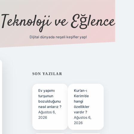
Teknoloji ve Eğlence
Dijital dünyada neşeli keşifler yap!
ilbetgir.net
SIDEBAR
SON YAZILAR
Ev yapımı
Kur’an-ı
turşunun
Kerim’de
bozulduğunu
hangi
nasıl anlarız ?
özellikler
Ağustos 6,
vardır ?
2026
Ağustos 6,
2026