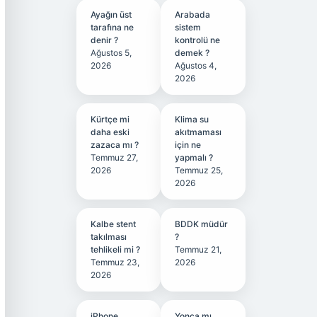
Ayağın üst
Arabada
tarafına ne
sistem
denir ?
kontrolü ne
Ağustos 5,
demek ?
2026
Ağustos 4,
2026
Kürtçe mi
Klima su
daha eski
akıtmaması
zazaca mı ?
için ne
Temmuz 27,
yapmalı ?
2026
Temmuz 25,
2026
Kalbe stent
BDDK müdür
takılması
?
tehlikeli mi ?
Temmuz 21,
Temmuz 23,
2026
2026
iPhone
Yonca mı