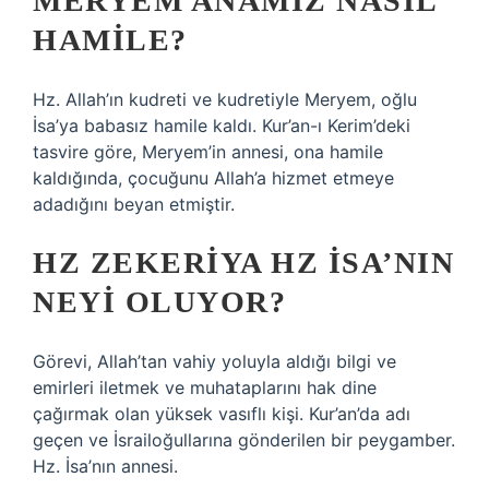
MERYEM ANAMIZ NASIL
HAMILE?
Hz. Allah’ın kudreti ve kudretiyle Meryem, oğlu
İsa’ya babasız hamile kaldı. Kur’an-ı Kerim’deki
tasvire göre, Meryem’in annesi, ona hamile
kaldığında, çocuğunu Allah’a hizmet etmeye
adadığını beyan etmiştir.
HZ ZEKERIYA HZ İSA’NIN
NEYI OLUYOR?
Görevi, Allah’tan vahiy yoluyla aldığı bilgi ve
emirleri iletmek ve muhataplarını hak dine
çağırmak olan yüksek vasıflı kişi. Kur’an’da adı
geçen ve İsrailoğullarına gönderilen bir peygamber.
Hz. İsa’nın annesi.