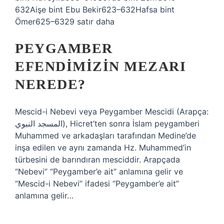
632Aişe bint Ebu Bekir623–632Hafsa bint
Ömer625–6329 satır daha
PEYGAMBER
EFENDIMIZIN MEZARI
NEREDE?
Mescid-i Nebevi veya Peygamber Mescidi (Arapça:
المسجد النبوي), Hicret’ten sonra İslam peygamberi
Muhammed ve arkadaşları tarafından Medine’de
inşa edilen ve aynı zamanda Hz. Muhammed’in
türbesini de barındıran mesciddir. Arapçada
“Nebevi” “Peygamber’e ait” anlamına gelir ve
“Mescid-i Nebevi” ifadesi “Peygamber’e ait”
anlamına gelir…