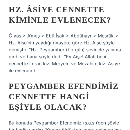
HZ. ÂSIYE CENNETTE
KIMINLE EVLENECEK?
Ğıyâs > A’meş > Ebû İşâk > Abdühayr > Mesrûk >
Hz. Aişe’nin yaydığı rivayete göre Hz. Aişe şöyle
demiştir: “Hz. Peygamber (bir gün) sevinçle yanıma
girdi ve bana şöyle dedi: “Ey Aişe! Allah beni
cennette İmran kızı Meryem ve Mezahim kızı Asiye
ile evlendirdi.
PEYGAMBER EFENDIMIZ
CENNETTE HANGI
EŞIYLE OLACAK?
Bu konuda Peygamber Efendimiz (s.a.s.)’den şöyle
bir hadis vardır: “Kocası öldükten sonra evlenen her