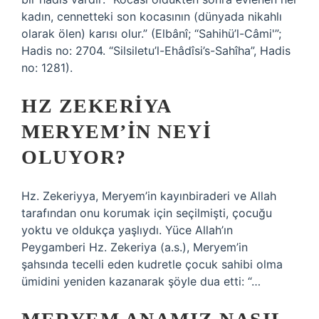
kadın, cennetteki son kocasının (dünyada nikahlı
olarak ölen) karısı olur.” (Elbânî; “Sahihü’l-Câmi'”;
Hadis no: 2704. “Silsiletu’l-Ehâdîsi’s-Sahîha”, Hadis
no: 1281).
HZ ZEKERIYA
MERYEM’IN NEYI
OLUYOR?
Hz. Zekeriyya, Meryem’in kayınbiraderi ve Allah
tarafından onu korumak için seçilmişti, çocuğu
yoktu ve oldukça yaşlıydı. Yüce Allah’ın
Peygamberi Hz. Zekeriya (a.s.), Meryem’in
şahsında tecelli eden kudretle çocuk sahibi olma
ümidini yeniden kazanarak şöyle dua etti: “…