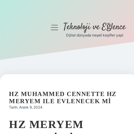
Teknoloji ve Eğlence
menüyü
aç
Dijital dünyada neşeli keşifler yap!
Anasayfa
Gizlilik Politikası
Yasal Uyarı
Hakkımızda
HZ MUHAMMED CENNETTE HZ
MERYEM ILE EVLENECEK MI
Tarih: Aralık 9, 2024
HZ MERYEM