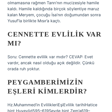
olmamasına rağmen Tanrı’nın mucizesiyle hamile
kaldı. Hamile kaldığında birçok söylentiye maruz
kalan Meryem, çocuğu İsa’nın doğumundan sonra
Yusuf’la birlikte Mısır’a kaçtı.
CENNETTE EVLILIK VAR
MI?
Soru: Cennette evlilik var mıdır? CEVAP: Evet
vardır, ancak nasıl olduğu açık değildir. Çünkü
orada ruh yoktur.
PEYGAMBERIMIZIN
EŞLERI KIMLERDIR?
Hz.Muhammed’in EvlilikleriEşiEvlilik tarihiHatice
bint Huveylid595–619Sevde bint Zem’a619–