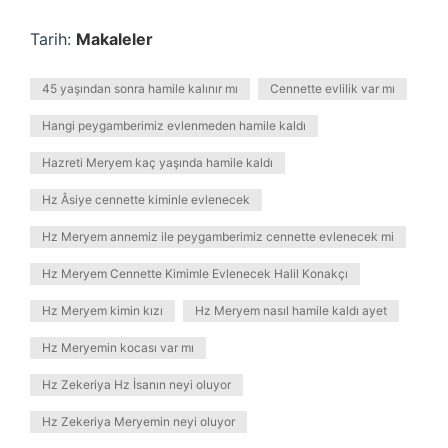
Tarih:
Makaleler
45 yaşından sonra hamile kalınır mı
Cennette evlilik var mı
Hangi peygamberimiz evlenmeden hamile kaldı
Hazreti Meryem kaç yaşında hamile kaldı
Hz Âsiye cennette kiminle evlenecek
Hz Meryem annemiz ile peygamberimiz cennette evlenecek mi
Hz Meryem Cennette Kimimle Evlenecek Halil Konakçı
Hz Meryem kimin kızı
Hz Meryem nasıl hamile kaldı ayet
Hz Meryemin kocası var mı
Hz Zekeriya Hz İsanın neyi oluyor
Hz Zekeriya Meryemin neyi oluyor