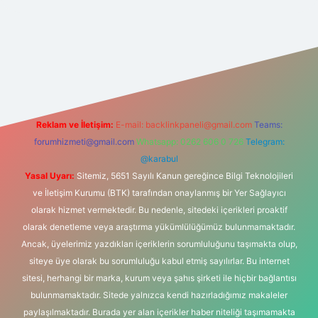
ilbetgir.net
Reklam ve İletişim:
E-mail:
backlinkpaneli@gmail.com
Teams:
forumhizmeti@gmail.com
Whatsapp: 0262 606 0 726
Telegram:
@karabul
Yasal Uyarı:
Sitemiz, 5651 Sayılı Kanun gereğince Bilgi Teknolojileri
ve İletişim Kurumu (BTK) tarafından onaylanmış bir Yer Sağlayıcı
olarak hizmet vermektedir. Bu nedenle, sitedeki içerikleri proaktif
olarak denetleme veya araştırma yükümlülüğümüz bulunmamaktadır.
Ancak, üyelerimiz yazdıkları içeriklerin sorumluluğunu taşımakta olup,
siteye üye olarak bu sorumluluğu kabul etmiş sayılırlar. Bu internet
sitesi, herhangi bir marka, kurum veya şahıs şirketi ile hiçbir bağlantısı
bulunmamaktadır. Sitede yalnızca kendi hazırladığımız makaleler
paylaşılmaktadır. Burada yer alan içerikler haber niteliği taşımamakta