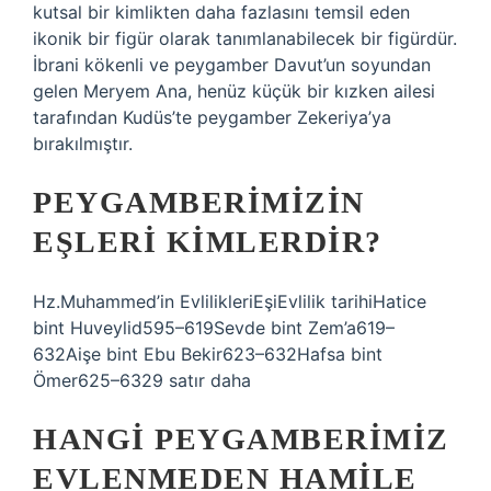
kutsal bir kimlikten daha fazlasını temsil eden
ikonik bir figür olarak tanımlanabilecek bir figürdür.
İbrani kökenli ve peygamber Davut’un soyundan
gelen Meryem Ana, henüz küçük bir kızken ailesi
tarafından Kudüs’te peygamber Zekeriya’ya
bırakılmıştır.
PEYGAMBERIMIZIN
EŞLERI KIMLERDIR?
Hz.Muhammed’in EvlilikleriEşiEvlilik tarihiHatice
bint Huveylid595–619Sevde bint Zem’a619–
632Aişe bint Ebu Bekir623–632Hafsa bint
Ömer625–6329 satır daha
HANGI PEYGAMBERIMIZ
EVLENMEDEN HAMILE