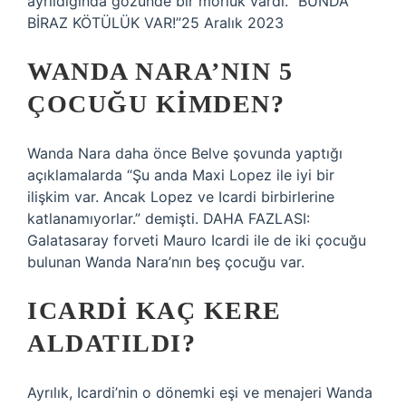
ayrıldığında gözünde bir morluk vardı. “BUNDA
BİRAZ KÖTÜLÜK VAR!”25 Aralık 2023
WANDA NARA’NIN 5
ÇOCUĞU KIMDEN?
Wanda Nara daha önce Belve şovunda yaptığı
açıklamalarda “Şu anda Maxi Lopez ile iyi bir
ilişkim var. Ancak Lopez ve Icardi birbirlerine
katlanamıyorlar.” demişti. DAHA FAZLASI:
Galatasaray forveti Mauro Icardi ile de iki çocuğu
bulunan Wanda Nara’nın beş çocuğu var.
ICARDI KAÇ KERE
ALDATILDI?
Ayrılık, Icardi’nin o dönemki eşi ve menajeri Wanda