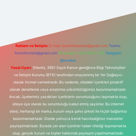
.net
Reklam ve İletişim:
E-mail:
backlinkpaneli@gmail.com
Teams:
forumhizmeti@gmail.com
Whatsapp: 0262 606 0 726
Telegram:
@karabul
Yasal Uyarı:
Sitemiz, 5651 Sayılı Kanun gereğince Bilgi Teknolojileri
ve İletişim Kurumu (BTK) tarafından onaylanmış bir Yer Sağlayıcı
olarak hizmet vermektedir. Bu nedenle, sitedeki içerikleri proaktif
olarak denetleme veya araştırma yükümlülüğümüz bulunmamaktadır.
Ancak, üyelerimiz yazdıkları içeriklerin sorumluluğunu taşımakta olup,
siteye üye olarak bu sorumluluğu kabul etmiş sayılırlar. Bu internet
sitesi, herhangi bir marka, kurum veya şahıs şirketi ile hiçbir bağlantısı
bulunmamaktadır. Sitede yalnızca kendi hazırladığımız makaleler
paylaşılmaktadır. Burada yer alan içerikler haber niteliği taşımamakta
olup, gerçek kurum ve kişiler hakkında paylaşım yapılmamaktadır.