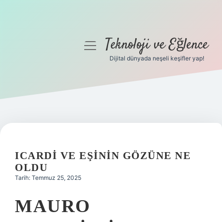
Teknoloji ve Eğlence
menüyü
aç
Dijital dünyada neşeli keşifler yap!
Anasayfa
Gizlilik Politikası
Yasal Uyarı
Hakkımızda
ICARDI VE EŞININ GÖZÜNE NE
OLDU
Tarih: Temmuz 25, 2025
MAURO