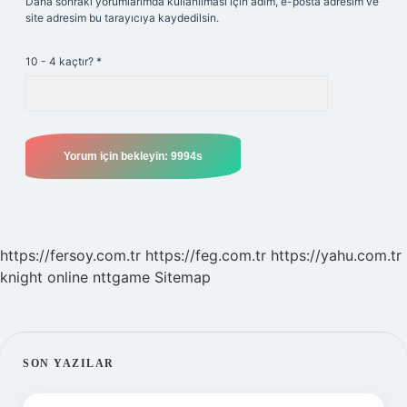
Daha sonraki yorumlarımda kullanılması için adım, e-posta adresim ve
site adresim bu tarayıcıya kaydedilsin.
10 - 4 kaçtır?
*
https://fersoy.com.tr
https://feg.com.tr
https://yahu.com.tr
knight online
nttgame
Sitemap
SIDEBAR
SON YAZILAR