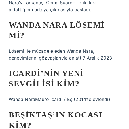
Nara’yı, arkadaşı China Suarez ile iki kez
aldattığının ortaya çıkmasıyla başladı.
WANDA NARA LÖSEMI
MI?
Lösemi ile mücadele eden Wanda Nara,
deneyimlerini gözyaşlarıyla anlattı7 Aralık 2023
ICARDI’NIN YENI
SEVGILISI KIM?
Wanda NaraMauro Icardi / Eş (2014’te evlendi)
BEŞIKTAŞ’IN KOCASI
KIM?