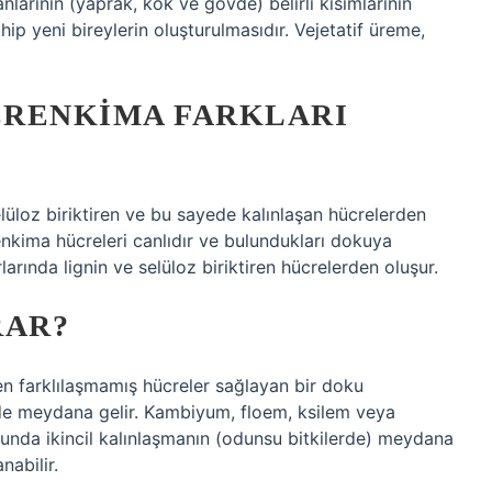
anlarının (yaprak, kök ve gövde) belirli kısımlarının
ahip yeni bireylerin oluşturulmasıdır. Vejetatif üreme,
ERENKIMA FARKLARI
elüloz biriktiren ve bu sayede kalınlaşan hücrelerden
nkima hücreleri canlıdır ve bulundukları dokuya
larında lignin ve selüloz biriktiren hücrelerden oluşur.
RAR?
en farklılaşmamış hücreler sağlayan bir doku
ede meydana gelir. Kambiyum, floem, ksilem veya
da ikincil kalınlaşmanın (odunsu bitkilerde) meydana
nabilir.