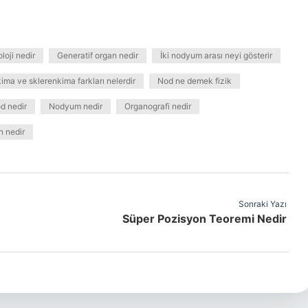
oloji nedir
Generatif organ nedir
İki nodyum arası neyi gösterir
ima ve sklerenkima farkları nelerdir
Nod ne demek fizik
d nedir
Nodyum nedir
Organografi nedir
n nedir
Sonraki Yazı
Süper Pozisyon Teoremi Nedir