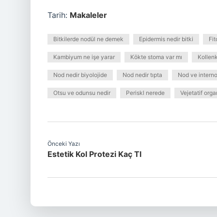
Tarih:
Makaleler
Bitkilerde nodül ne demek
Epidermis nedir bitki
Fit
Kambiyum ne işe yarar
Kökte stoma var mı
Kollenk
Nod nedir biyolojide
Nod nedir tıpta
Nod ve interno
Otsu ve odunsu nedir
Periskl nerede
Vejetatif orga
Önceki Yazı
Estetik Kol Protezi Kaç Tl