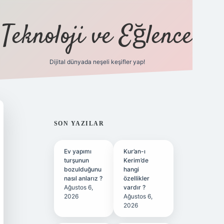
Teknoloji ve Eğlence
Dijital dünyada neşeli keşifler yap!
ilbetgir.net
SIDEBAR
SON YAZILAR
Ev yapımı
Kur’an-ı
turşunun
Kerim’de
bozulduğunu
hangi
nasıl anlarız ?
özellikler
Ağustos 6,
vardır ?
2026
Ağustos 6,
2026