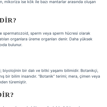
en, mikoriza ise kök ile bazı mantarlar arasında oluşan
DIR?
 ve spermatozoid, sperm veya sperm hücresi olarak
katılan organlara üreme organları denir. Daha yüksek
pıda bulunur.
ji; biyolojinin bir dalı ve bitki yaşamı bilimidir. Botanikçi,
ış bir bilim insanıdır. “Botanik” terimi; mera, çimen veya
den türemiştir.
DIR?