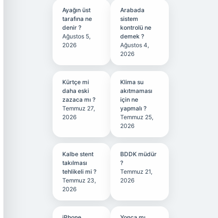
Ayağın üst
Arabada
tarafına ne
sistem
denir ?
kontrolü ne
Ağustos 5,
demek ?
2026
Ağustos 4,
2026
Kürtçe mi
Klima su
daha eski
akıtmaması
zazaca mı ?
için ne
Temmuz 27,
yapmalı ?
2026
Temmuz 25,
2026
Kalbe stent
BDDK müdür
takılması
?
tehlikeli mi ?
Temmuz 21,
Temmuz 23,
2026
2026
iPhone
Yonca mı