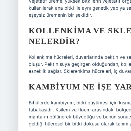
Vejetatif üreme, yüksek bitkilerin vejetatif org
kullanılarak ana bitki ile aynı genetik yapıya s
eşeysiz üremenin bir şeklidir.
KOLLENKIMA VE SKL
NELERDIR?
Kollenkima hücreleri, duvarlarında pektin ve s
oluşur. Pektin suya geçirgen olduğundan, kolle
esneklik sağlar. Sklerenkima hücreleri, iç duvar
KAMBIYUM NE IŞE YA
Bitkilerde kambiyum, bitki büyümesi için kısm
tabakasıdır. Ksilem ve floem arasındaki bölg
mantarın bölünerek büyüdüğü ve bunun sonucun
geldiği hücresel bir bitki dokusu olarak tanımla