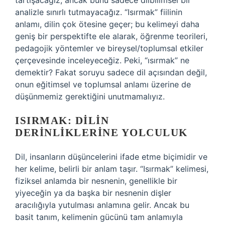
tartışacağız, ancak bunu sadece dilbilimsel bir
analizle sınırlı tutmayacağız. “Isırmak” fiilinin
anlamı, dilin çok ötesine geçer; bu kelimeyi daha
geniş bir perspektifte ele alarak, öğrenme teorileri,
pedagojik yöntemler ve bireysel/toplumsal etkiler
çerçevesinde inceleyeceğiz. Peki, “ısırmak” ne
demektir? Fakat soruyu sadece dil açısından değil,
onun eğitimsel ve toplumsal anlamı üzerine de
düşünmemiz gerektiğini unutmamalıyız.
ISIRMAK: DILIN
DERINLIKLERINE YOLCULUK
Dil, insanların düşüncelerini ifade etme biçimidir ve
her kelime, belirli bir anlam taşır. “Isırmak” kelimesi,
fiziksel anlamda bir nesnenin, genellikle bir
yiyeceğin ya da başka bir nesnenin dişler
aracılığıyla yutulması anlamına gelir. Ancak bu
basit tanım, kelimenin gücünü tam anlamıyla