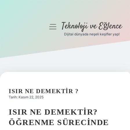
Teknoloji ve Eğlence
menüyü
aç
Dijital dünyada neşeli keşifler yap!
Anasayfa
Gizlilik Politikası
Yasal Uyarı
Hakkımızda
ISIR NE DEMEKTIR ?
Tarih: Kasım 22, 2025
ISIR NE DEMEKTIR?
ÖĞRENME SÜRECINDE