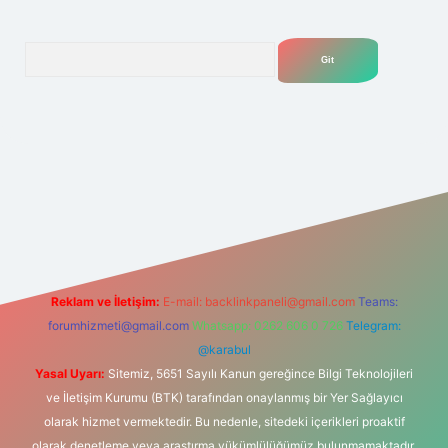
Arama
.net
Reklam ve İletişim:
E-mail:
backlinkpaneli@gmail.com
Teams:
forumhizmeti@gmail.com
Whatsapp: 0262 606 0 726
Telegram:
@karabul
Yasal Uyarı:
Sitemiz, 5651 Sayılı Kanun gereğince Bilgi Teknolojileri
ve İletişim Kurumu (BTK) tarafından onaylanmış bir Yer Sağlayıcı
olarak hizmet vermektedir. Bu nedenle, sitedeki içerikleri proaktif
olarak denetleme veya araştırma yükümlülüğümüz bulunmamaktadır.