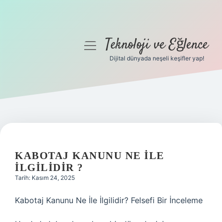
Teknoloji ve Eğlence
menüyü
aç
Dijital dünyada neşeli keşifler yap!
Anasayfa
Gizlilik Politikası
Yasal Uyarı
Hakkımızda
KABOTAJ KANUNU NE ILE
ILGILIDIR ?
Tarih: Kasım 24, 2025
Kabotaj Kanunu Ne İle İlgilidir? Felsefi Bir İnceleme