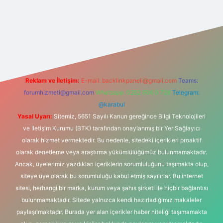
ir.net
Reklam ve İletişim:
E-mail:
backlinkpaneli@gmail.com
Teams:
forumhizmeti@gmail.com
Whatsapp: 0262 606 0 726
Telegram:
@karabul
Yasal Uyarı:
Sitemiz, 5651 Sayılı Kanun gereğince Bilgi Teknolojileri
ve İletişim Kurumu (BTK) tarafından onaylanmış bir Yer Sağlayıcı
olarak hizmet vermektedir. Bu nedenle, sitedeki içerikleri proaktif
olarak denetleme veya araştırma yükümlülüğümüz bulunmamaktadır.
Ancak, üyelerimiz yazdıkları içeriklerin sorumluluğunu taşımakta olup,
siteye üye olarak bu sorumluluğu kabul etmiş sayılırlar. Bu internet
sitesi, herhangi bir marka, kurum veya şahıs şirketi ile hiçbir bağlantısı
bulunmamaktadır. Sitede yalnızca kendi hazırladığımız makaleler
paylaşılmaktadır. Burada yer alan içerikler haber niteliği taşımamakta