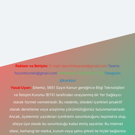
t
Reklam ve İletişim:
E-mail:
backlinkpaneli@gmail.com
Teams:
forumhizmeti@gmail.com
Whatsapp: 0262 606 0 726
Telegram:
@karabul
Yasal Uyarı:
Sitemiz, 5651 Sayılı Kanun gereğince Bilgi Teknolojileri
ve İletişim Kurumu (BTK) tarafından onaylanmış bir Yer Sağlayıcı
olarak hizmet vermektedir. Bu nedenle, sitedeki içerikleri proaktif
olarak denetleme veya araştırma yükümlülüğümüz bulunmamaktadır.
Ancak, üyelerimiz yazdıkları içeriklerin sorumluluğunu taşımakta olup,
siteye üye olarak bu sorumluluğu kabul etmiş sayılırlar. Bu internet
sitesi, herhangi bir marka, kurum veya şahıs şirketi ile hiçbir bağlantısı