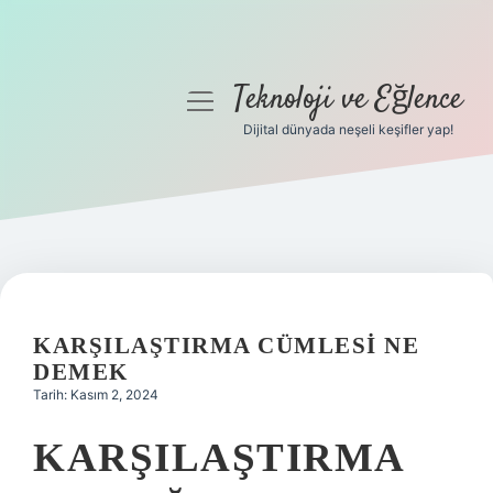
Teknoloji ve Eğlence
menüyü
aç
Dijital dünyada neşeli keşifler yap!
Anasayfa
Gizlilik Politikası
Yasal Uyarı
Hakkımızda
KARŞILAŞTIRMA CÜMLESI NE
DEMEK
Tarih: Kasım 2, 2024
KARŞILAŞTIRMA