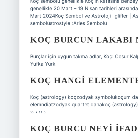
Koç sembolü genellikle Koç’ın kafasına benzeye
genellikle 20 Mart – 19 Nisan tarihleri ​​arasınd
Mart 2024Koç Sembol ve Astroloji -glifler | As
sembolüstrostyle ›Aries Sembolü
KOÇ BURCUN LAKABI 
Burçlar için uygun takma adlar, Koç: Cesur Kal
Yufka Yürk
KOÇ HANGI ELEMENTE
Koç (astrology) koçzodyak symbolukoçum dat
elemndiatzodyak quartet dahakoç (astrology) – w
›› › ›› ›
KOÇ BURCU NEYI IFAD