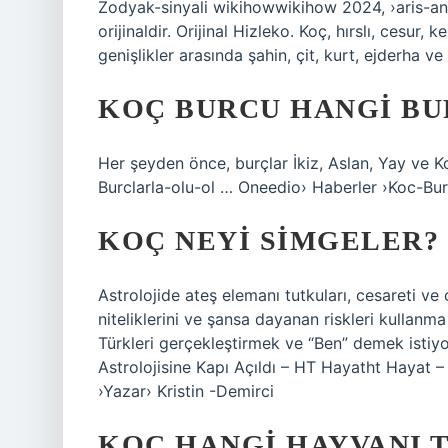
Zodyak-sinyali wikihowwikihow 2024, ›aris-ani
orijinaldir. Orijinal Hizleko. Koç, hırslı, cesur,
genişlikler arasında şahin, çit, kurt, ejderha ve
KOÇ BURCU HANGI BU
Her şeyden önce, burçlar İkiz, Aslan, Yay ve Ko
Burclarla-olu-ol … Oneedio› Haberler ›Koc-Bu
KOÇ NEYI SIMGELER?
Astrolojide ateş elemanı tutkuları, cesareti ve ca
niteliklerini ve şansa dayanan riskleri kullanma
Türkleri gerçekleştirmek ve “Ben” demek isti
Astrolojisine Kapı Açıldı – HT Hayatht Hayat –
›Yazar› Kristin -Demirci
KOÇ HANGI HAYVANI 