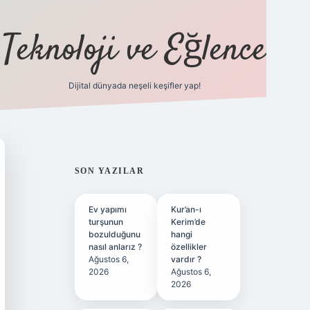
Teknoloji ve Eğlence
Dijital dünyada neşeli keşifler yap!
ilbetgir.net
SIDEBAR
SON YAZILAR
Ev yapımı
Kur’an-ı
turşunun
Kerim’de
bozulduğunu
hangi
nasıl anlarız ?
özellikler
Ağustos 6,
vardır ?
2026
Ağustos 6,
2026