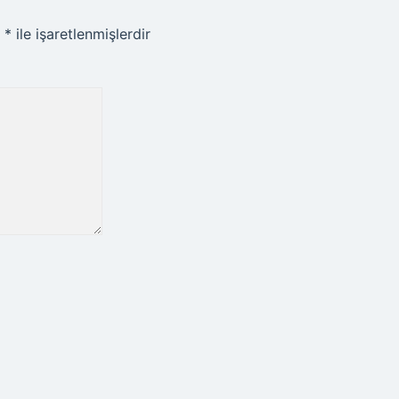
r
*
ile işaretlenmişlerdir