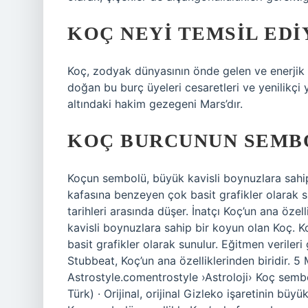
KOÇ NEYI TEMSIL EDI
Koç, zodyak dünyasının önde gelen ve enerjik t
doğan bu burç üyeleri cesaretleri ve yenilikçi y
altındaki hakim gezegeni Mars’dır.
KOÇ BURCUNUN SEMB
Koçun sembolü, büyük kavisli boynuzlara sahip
kafasına benzeyen çok basit grafikler olarak s
tarihleri ​​arasında düşer. İnatçı Koç’un ana öz
kavisli boynuzlara sahip bir koyun olan Koç. 
basit grafikler olarak sunulur. Eğitmen verileri 
Stubbeat, Koç’un ana özelliklerinden biridir. 5
Astrostyle.comentrostyle ›Astroloji› Koç semb
Türk) · Orijinal, orijinal Gizleko işaretinin b