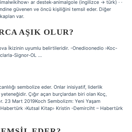
malwikihow› ar destek-animalgole (ingilizce → türk) · ·
 kendine güvenen ve öncü kişiliğini temsil eder. Diğer
 kaplan var.
RCA AŞIK OLUR?
va İkizinin uyumlu belirtileridir. -Onedioonedio ›Koc-
rclarla-Signor-OL …
nlılığı sembolize eder. Onlar inisiyatif, liderlik
 yeteneğidir. Çığır açan burçlardan biri olan Koç,
yor. 23 Mart 2019Koch Sembolizm: Yeni Yaşam
 Habertürk ›Kutsal Kitap› Kristin -Demirciht – Habertürk
TEMSIL EDER?