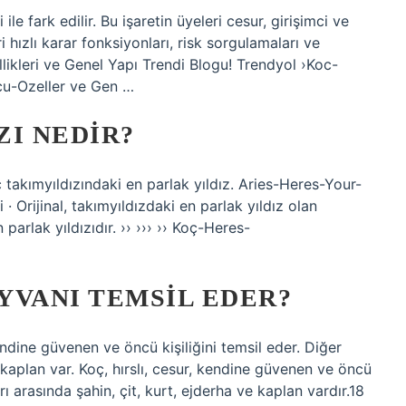
i ile fark edilir. Bu işaretin üyeleri cesur, girişimci ve
ri hızlı karar fonksiyonları, risk sorgulamaları ve
llikleri ve Genel Yapı Trendi Blogu! Trendyol ›Koc-
cu-Ozeller ve Gen …
ZI NEDIR?
 takımyıldızındaki en parlak yıldız. Aries-Heres-Your-
 · Orijinal, takımyıldızdaki en parlak yıldız olan
arlak yıldızıdır. ›› ››› ›› Koç-Heres-
YVANI TEMSIL EDER?
endine güvenen ve öncü kişiliğini temsil eder. Diğer
e kaplan var. Koç, hırslı, cesur, kendine güvenen ve öncü
rı arasında şahin, çit, kurt, ejderha ve kaplan vardır.18