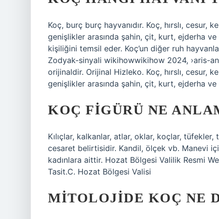
Koç, burç burç hayvanıdır. Koç, hırslı, cesur, k
genişlikler arasında şahin, çit, kurt, ejderha v
kişiliğini temsil eder. Koç’un diğer ruh hayvanla
Zodyak-sinyali wikihowwikihow 2024, ›aris-ani
orijinaldir. Orijinal Hizleko. Koç, hırslı, cesur,
genişlikler arasında şahin, çit, kurt, ejderha ve
KOÇ FIGÜRÜ NE ANLA
Kılıçlar, kalkanlar, atlar, oklar, koçlar, tüfekle
cesaret belirtisidir. Kandil, ölçek vb. Manevi iç
kadınlara aittir. Hozat Bölgesi Valilik Resmi We
Tasit.C. Hozat Bölgesi Valisi
MITOLOJIDE KOÇ NE 