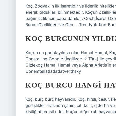
Koç, Zodyak’ın ilk işaretidir ve liderlik nitelikler
enerjik oldukları bilinmektedir. Koç’un özellikle
bağımsızlık için çaba dahildir. Coch İşaret Öze
Burcu-Ozellikleri-ve Gen … Trendyol› Koc-Bur
KOÇ BURCUNUN YILDI
Koç’un en parlak yıldızı olan Hamal Hamal, Koç
Constalling Google (İngilizce → Türk) ile çevrili
Gizlekoç Hamal Hamal veya Alpha Arietis’in en p
Conemtellatlatlatlatverthsky
KOÇ BURCU HANGI HA
Koç, burç burç hayvanıdır. Koç, hırslı, cesur, k
genişlikler arasında şahin, çit, kurt, ejderha v
kişiliğini temsil eder. Koç’un diğer ruh hayvanla