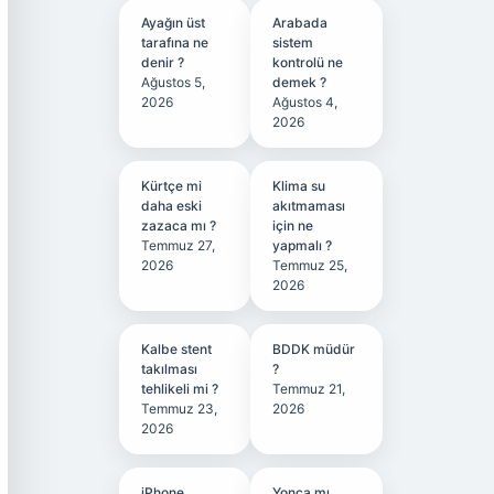
Ayağın üst
Arabada
tarafına ne
sistem
denir ?
kontrolü ne
Ağustos 5,
demek ?
2026
Ağustos 4,
2026
Kürtçe mi
Klima su
daha eski
akıtmaması
zazaca mı ?
için ne
Temmuz 27,
yapmalı ?
2026
Temmuz 25,
2026
Kalbe stent
BDDK müdür
takılması
?
tehlikeli mi ?
Temmuz 21,
Temmuz 23,
2026
2026
iPhone
Yonca mı