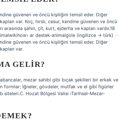
endine güvenen ve öncü kişiliğini temsil eder. Diğer
e kaplan var. Koç, hırslı, cesur, kendine güvenen ve öncü
rı arasında şahin, çit, kurt, ejderha ve kaplan vardır.18
malwikihow› ar destek-animalgole (ingilizce → türk) · ·
 kendine güvenen ve öncü kişiliğini temsil eder. Diğer
 kaplan var.
MA GELIR?
r, tabancalar, mezar sahibi gibi bıçak şekilleri bir erkek ve
in formlar; İğneler, gövdeler, mutfak ve el gibi figürler
b siteleri.C. Hozat Bölgesi Valisi ›Tarihsel-Mezar-
DEMEK?