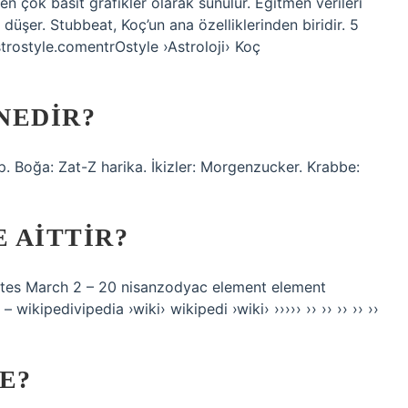
n çok basit grafikler olarak sunulur. Eğitmen verileri
a düşer. Stubbeat, Koç’un ana özelliklerinden biridir. 5
trostyle.comentrOstyle ›Astroloji› Koç
NEDIR?
p. Boğa: Zat-Z harika. İkizler: Morgenzucker. Krabbe:
 AITTIR?
es March 2 – 20 nisanzodyac element element
ikipedivipedia ›wiki› wikipedi ›wiki› ››››› ›› ›› ›› ›› ››
E?