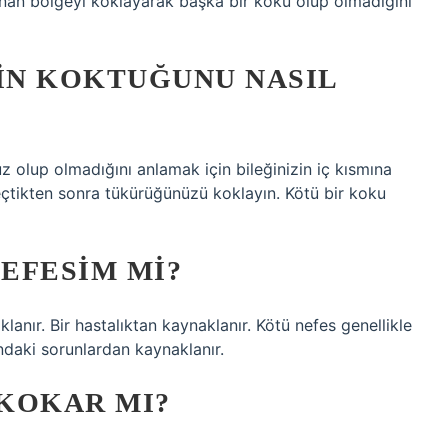
anan bölgeyi koklayarak başka bir koku olup olmadığını
NIN KOKTUĞUNU NASIL
 olup olmadığını anlamak için bileğinizin iç kısmına
eçtikten sonra tükürüğünüzü koklayın. Kötü bir koku
EFESIM MI?
anır. Bir hastalıktan kaynaklanır. Kötü nefes genellikle
rındaki sorunlardan kaynaklanır.
KOKAR MI?