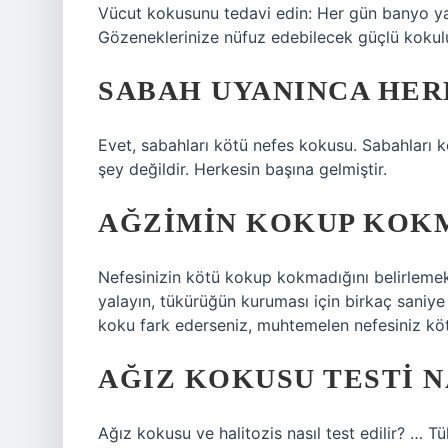
Vücut kokusunu tedavi edin: Her gün banyo ya
Gözeneklerinize nüfuz edebilecek güçlü kokulu 
SABAH UYANINCA HER
Evet, sabahları kötü nefes kokusu. Sabahları kö
şey değildir. Herkesin başına gelmiştir.
AĞZIMIN KOKUP KOKM
Nefesinizin kötü kokup kokmadığını belirlemek iç
yalayın, tükürüğün kuruması için birkaç saniye
koku fark ederseniz, muhtemelen nefesiniz kö
AĞIZ KOKUSU TESTI N
Ağız kokusu ve halitozis nasıl test edilir? … T