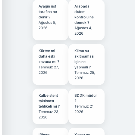
Ayağın üst
Arabada
tarafına ne
sistem
denir ?
kontrolü ne
Ağustos 5,
demek ?
2026
Ağustos 4,
2026
Kürtçe mi
Klima su
daha eski
akıtmaması
zazaca mı ?
için ne
Temmuz 27,
yapmalı ?
2026
Temmuz 25,
2026
Kalbe stent
BDDK müdür
takılması
?
tehlikeli mi ?
Temmuz 21,
Temmuz 23,
2026
2026
iPhone
Yonca mı