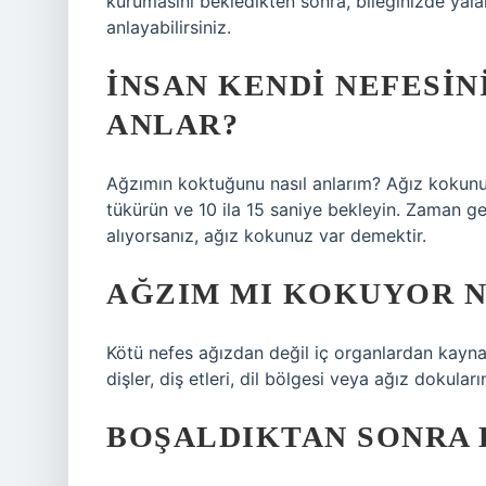
kurumasını bekledikten sonra, bileğinizde yal
anlayabilirsiniz.
İNSAN KENDI NEFESI
ANLAR?
Ağzımın koktuğunu nasıl anlarım? Ağız kokunuz
tükürün ve 10 ila 15 saniye bekleyin. Zaman g
alıyorsanız, ağız kokunuz var demektir.
AĞZIM MI KOKUYOR N
Kötü nefes ağızdan değil iç organlardan kaynakl
dişler, diş etleri, dil bölgesi veya ağız dokula
BOŞALDIKTAN SONRA 