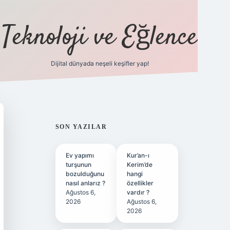
Teknoloji ve Eğlence
Dijital dünyada neşeli keşifler yap!
ilbetgir.net
SIDEBAR
SON YAZILAR
Ev yapımı
Kur’an-ı
turşunun
Kerim’de
bozulduğunu
hangi
nasıl anlarız ?
özellikler
Ağustos 6,
vardır ?
2026
Ağustos 6,
2026