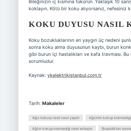
Bileğinizin iç kısmına tükürün. Yaklaşık 10 s
koklayın. Kötü bir koku alıyorsanız, nefesiniz 
KOKU DUYUSU NASIL 
Koku bozukluklarının en yaygın üç nedeni şunla
sonra koku alma duyusunun kaybı, burun konka
gibi burun içi hastalıkları ve kafa travması. B
sorumludur.
Kaynak:
ykelektrikistanbul.com.tr
Tarih:
Makaleler
Ağız kokusu testi nasıl yapılır
Ağzimin kokup kokmadigini
Ağzın kokup kokmadığı nasıl anlaşılır
Boşaldıktan sonra