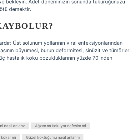
aniye bekleyin. Adet döneminizin sonunda tükürüğünüzü
kötü demektir.
KAYBOLUR?
rdır: Üst solunum yollarının viral enfeksiyonlarından
sının büyümesi, burun deformitesi, sinüzit ve tümörler
u üç hastalık koku bozukluklarının yüzde 70’inden
 nasıl anlarız
Ağzım mı kokuyor nefesim mi
 kokar mı
Güzel koktuğumu nasıl anlarım