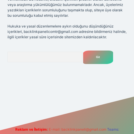
veya araştırma yükümlülüğümüz bulunmamaktadır. Ancak, üyelerimiz
yazdıkları içeriklerin sorumluluğunu taşımakta olup, siteye üye olarak
bu sorumluluğu kabul etmiş sayılırlar.
Hukuka ve yasal düzenlemelere aykırı olduğunu düşündüğünüz
içerikleri,
backlinkpanelicomtr@gmail.com
adresine bildirmeniz halinde,
ilgili içerikler yasal süre içerisinde sitemizden kaldırılacaktır.
Arama
ilbetgir.net
Reklam ve İletişim:
E-mail:
backlinkpaneli@gmail.com
Teams: