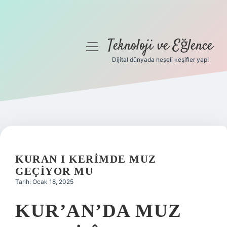
Teknoloji ve Eğlence
menüyü
aç
Dijital dünyada neşeli keşifler yap!
Anasayfa
Gizlilik Politikası
Yasal Uyarı
Hakkımızda
KURAN I KERIMDE MUZ
GEÇIYOR MU
Tarih: Ocak 18, 2025
KUR’AN’DA MUZ