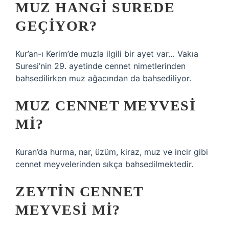
MUZ HANGI SUREDE
GEÇIYOR?
Kur’an-ı Kerim’de muzla ilgili bir ayet var… Vakıa
Suresi’nin 29. ayetinde cennet nimetlerinden
bahsedilirken muz ağacından da bahsediliyor.
MUZ CENNET MEYVESI
MI?
Kuran’da hurma, nar, üzüm, kiraz, muz ve incir gibi
cennet meyvelerinden sıkça bahsedilmektedir.
ZEYTIN CENNET
MEYVESI MI?