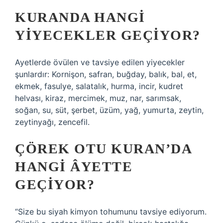
KURANDA HANGI
YIYECEKLER GEÇIYOR?
Ayetlerde övülen ve tavsiye edilen yiyecekler
şunlardır: Kornişon, safran, buğday, balık, bal, et,
ekmek, fasulye, salatalık, hurma, incir, kudret
helvası, kiraz, mercimek, muz, nar, sarımsak,
soğan, su, süt, şerbet, üzüm, yağ, yumurta, zeytin,
zeytinyağı, zencefil.
ÇÖREK OTU KURAN’DA
HANGI ÂYETTE
GEÇIYOR?
“Size bu siyah kimyon tohumunu tavsiye ediyorum.