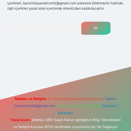
içerikleri,
backlinkpanelicomtr@gmail.com
adresine bildirmeniz halinde,
ilgili içerikler yasal süre içerisinde sitemizden kaldırılacaktır.
Arama
et
Reklam ve İletişim:
E-mail:
backlinkpaneli@gmail.com
Teams:
forumhizmeti@gmail.com
Whatsapp: 0262 606 0 726
Telegram:
@karabul
Yasal Uyarı:
Sitemiz, 5651 Sayılı Kanun gereğince Bilgi Teknolojileri
ve İletişim Kurumu (BTK) tarafından onaylanmış bir Yer Sağlayıcı