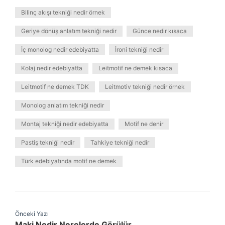
Bilinç akışı tekniği nedir örnek
Geriye dönüş anlatım tekniği nedir
Günce nedir kısaca
İç monolog nedir edebiyatta
İroni tekniği nedir
Kolaj nedir edebiyatta
Leitmotif ne demek kısaca
Leitmotif ne demek TDK
Leitmotiv tekniği nedir örnek
Monolog anlatım tekniği nedir
Montaj tekniği nedir edebiyatta
Motif ne denir
Pastiş tekniği nedir
Tahkiye tekniği nedir
Türk edebiyatında motif ne demek
Önceki Yazı
Maki Nedir Nerelerde Görülür