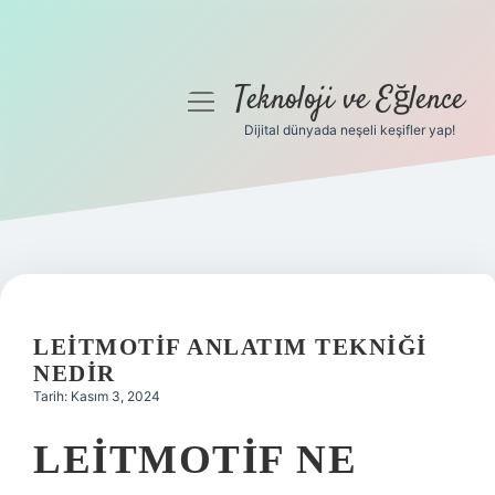
Teknoloji ve Eğlence
menüyü
aç
Dijital dünyada neşeli keşifler yap!
Anasayfa
Gizlilik Politikası
Yasal Uyarı
Hakkımızda
LEITMOTIF ANLATIM TEKNIĞI
NEDIR
Tarih: Kasım 3, 2024
LEITMOTIF NE