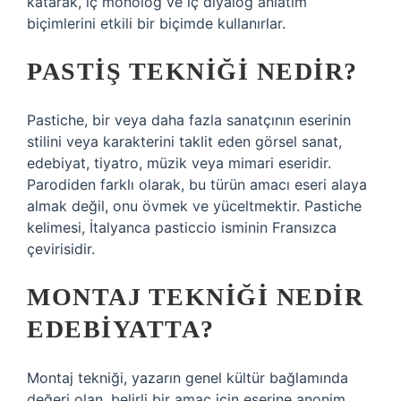
katarak, iç monolog ve iç diyalog anlatım
biçimlerini etkili bir biçimde kullanırlar.
PASTIŞ TEKNIĞI NEDIR?
Pastiche, bir veya daha fazla sanatçının eserinin
stilini veya karakterini taklit eden görsel sanat,
edebiyat, tiyatro, müzik veya mimari eseridir.
Parodiden farklı olarak, bu türün amacı eseri alaya
almak değil, onu övmek ve yüceltmektir. Pastiche
kelimesi, İtalyanca pasticcio isminin Fransızca
çevirisidir.
MONTAJ TEKNIĞI NEDIR
EDEBIYATTA?
Montaj tekniği, yazarın genel kültür bağlamında
değeri olan, belirli bir amaç için eserine anonim,