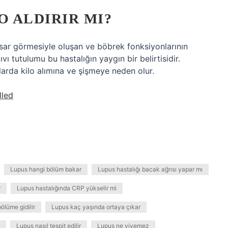
O ALDIRIR MI?
hasar görmesiyle oluşan ve böbrek fonksiyonlarının
ı tutulumu bu hastalığın yaygın bir belirtisidir.
arda kilo alımına ve şişmeye neden olur.
lled
Lupus hangi bölüm bakar
Lupus hastalığı bacak ağrısı yapar mı
r
Lupus hastalığında CRP yükselir mi
ölüme gidilir
Lupus kaç yaşında ortaya çıkar
Lupus nasıl tespit edilir
Lupus ne yiyemez