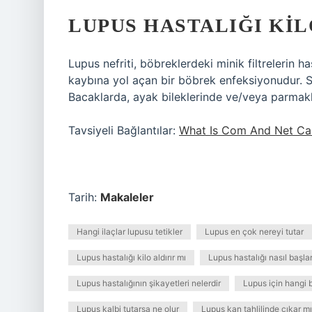
LUPUS HASTALIĞI KIL
Lupus nefriti, böbreklerdeki minik filtrelerin 
kaybına yol açan bir böbrek enfeksiyonudur. Sıv
Bacaklarda, ayak bileklerinde ve/veya parmakl
Tavsiyeli Bağlantılar:
What Is Com And Net Ca
Tarih:
Makaleler
Hangi ilaçlar lupusu tetikler
Lupus en çok nereyi tutar
Lupus hastalığı kilo aldırır mı
Lupus hastalığı nasıl başla
Lupus hastalığının şikayetleri nelerdir
Lupus için hangi b
Lupus kalbi tutarsa ne olur
Lupus kan tahlilinde çıkar mı