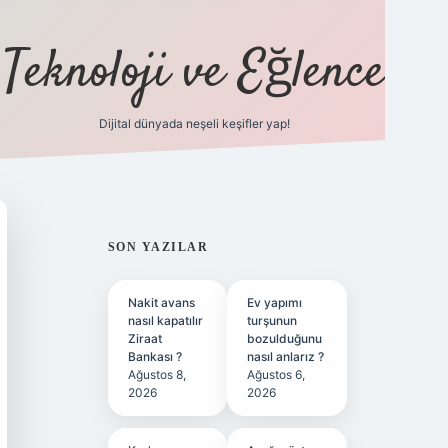
Teknoloji ve Eğlence
Dijital dünyada neşeli keşifler yap!
ilbetgir.net
SIDEBAR
SON YAZILAR
Nakit avans
Ev yapımı
nasıl kapatılır
turşunun
Ziraat
bozulduğunu
Bankası ?
nasıl anlarız ?
Ağustos 8,
Ağustos 6,
2026
2026