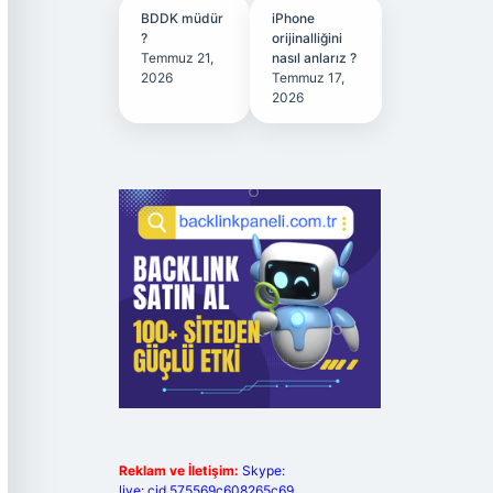
BDDK müdür
iPhone
?
orijinalliğini
Temmuz 21,
nasıl anlarız ?
2026
Temmuz 17,
2026
Reklam ve İletişim:
Skype:
live:.cid.575569c608265c69