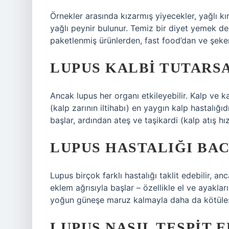
Örnekler arasında kızarmış yiyecekler, yağlı kır
yağlı peynir bulunur. Temiz bir diyet yemek de
paketlenmiş ürünlerden, fast food’dan ve şeker
LUPUS KALBI TUTARS
Ancak lupus her organı etkileyebilir. Kalp ve ka
(kalp zarının iltihabı) en yaygın kalp hastalığı
başlar, ardından ateş ve taşikardi (kalp atış hız
LUPUS HASTALIĞI BAC
Lupus birçok farklı hastalığı taklit edebilir, a
eklem ağrısıyla başlar – özellikle el ve ayakla
yoğun güneşe maruz kalmayla daha da kötüleş
LUPUS NASIL TESPIT E