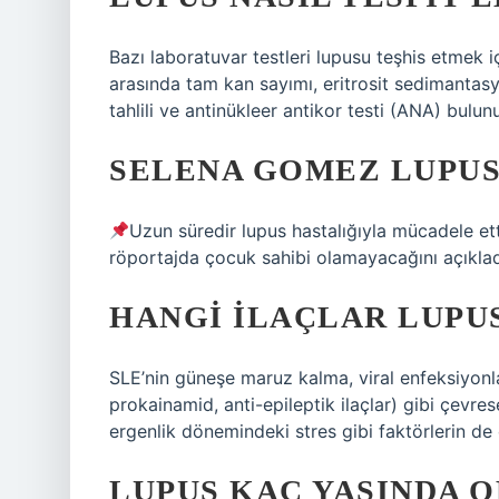
Bazı laboratuvar testleri lupusu teşhis etmek iç
arasında tam kan sayımı, eritrosit sedimantasyo
tahlili ve antinükleer antikor testi (ANA) bulunu
SELENA GOMEZ LUPUS
Uzun süredir lupus hastalığıyla mücadele ett
röportajda çocuk sahibi olamayacağını açıklad
HANGI ILAÇLAR LUPU
SLE’nin güneşe maruz kalma, viral enfeksiyonlar 
prokainamid, anti-epileptik ilaçlar) gibi çevres
ergenlik dönemindeki stres gibi faktörlerin de e
LUPUS KAÇ YAŞINDA O