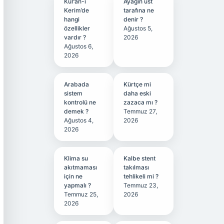
Kur’an-ı
Ayağın üst
Kerim’de
tarafına ne
hangi
denir ?
özellikler
Ağustos 5,
vardır ?
2026
Ağustos 6,
2026
Arabada
Kürtçe mi
sistem
daha eski
kontrolü ne
zazaca mı ?
demek ?
Temmuz 27,
Ağustos 4,
2026
2026
Klima su
Kalbe stent
akıtmaması
takılması
için ne
tehlikeli mi ?
yapmalı ?
Temmuz 23,
Temmuz 25,
2026
2026