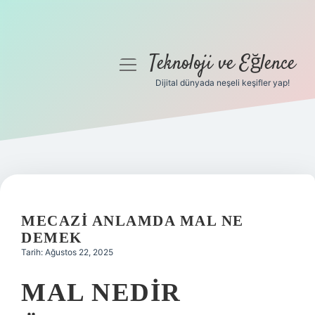
Teknoloji ve Eğlence
menüyü
aç
Dijital dünyada neşeli keşifler yap!
Anasayfa
Gizlilik Politikası
Yasal Uyarı
Hakkımızda
MECAZI ANLAMDA MAL NE
DEMEK
Tarih: Ağustos 22, 2025
MAL NEDIR