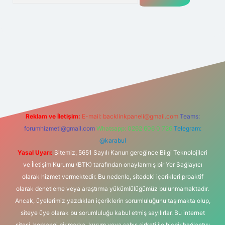
et
Reklam ve İletişim:
E-mail:
backlinkpaneli@gmail.com
Teams:
forumhizmeti@gmail.com
Whatsapp: 0262 606 0 726
Telegram:
@karabul
Yasal Uyarı:
Sitemiz, 5651 Sayılı Kanun gereğince Bilgi Teknolojileri
ve İletişim Kurumu (BTK) tarafından onaylanmış bir Yer Sağlayıcı
olarak hizmet vermektedir. Bu nedenle, sitedeki içerikleri proaktif
olarak denetleme veya araştırma yükümlülüğümüz bulunmamaktadır.
Ancak, üyelerimiz yazdıkları içeriklerin sorumluluğunu taşımakta olup,
siteye üye olarak bu sorumluluğu kabul etmiş sayılırlar. Bu internet
sitesi, herhangi bir marka, kurum veya şahıs şirketi ile hiçbir bağlantısı