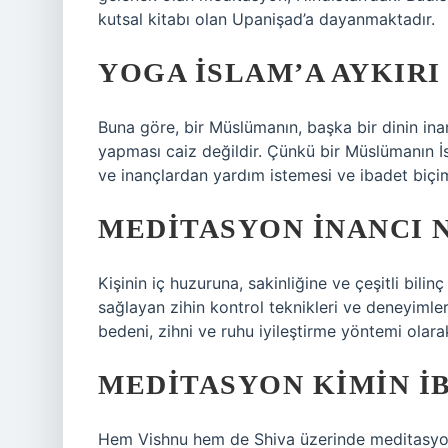
kutsal kitabı olan Upanişad’a dayanmaktadır.
YOGA ISLAM’A AYKIRI
Buna göre, bir Müslümanın, başka bir dinin in
yapması caiz değildir. Çünkü bir Müslümanın İsl
ve inançlardan yardım istemesi ve ibadet biç
MEDITASYON INANCI 
Kişinin iç huzuruna, sakinliğine ve çeşitli bili
sağlayan zihin kontrol teknikleri ve deneyimlerin
bedeni, zihni ve ruhu iyileştirme yöntemi olarak
MEDITASYON KIMIN I
Hem Vishnu hem de Shiva üzerinde meditasyon 