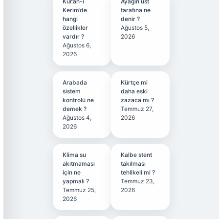
Kur’an-ı
Ayağın üst
Kerim’de
tarafına ne
hangi
denir ?
özellikler
Ağustos 5,
vardır ?
2026
Ağustos 6,
2026
Arabada
Kürtçe mi
sistem
daha eski
kontrolü ne
zazaca mı ?
demek ?
Temmuz 27,
Ağustos 4,
2026
2026
Klima su
Kalbe stent
akıtmaması
takılması
için ne
tehlikeli mi ?
yapmalı ?
Temmuz 23,
Temmuz 25,
2026
2026