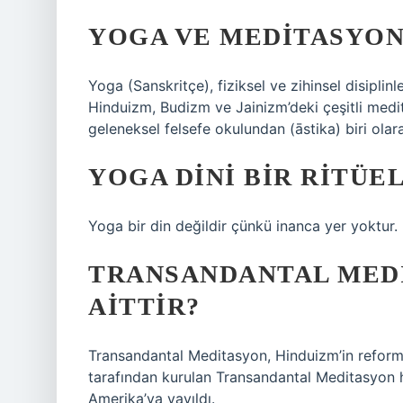
YOGA VE MEDITASYON 
Yoga (Sanskritçe), fiziksel ve zihinsel disiplin
Hinduizm, Budizm ve Jainizm’deki çeşitli medi
geleneksel felsefe okulundan (āstika) biri olara
YOGA DINI BIR RITÜEL
Yoga bir din değildir çünkü inanca yer yoktur.
TRANSANDANTAL MEDI
AITTIR?
Transandantal Meditasyon, Hinduizm’in reformi
tarafından kurulan Transandantal Meditasyon h
Amerika’ya yayıldı.