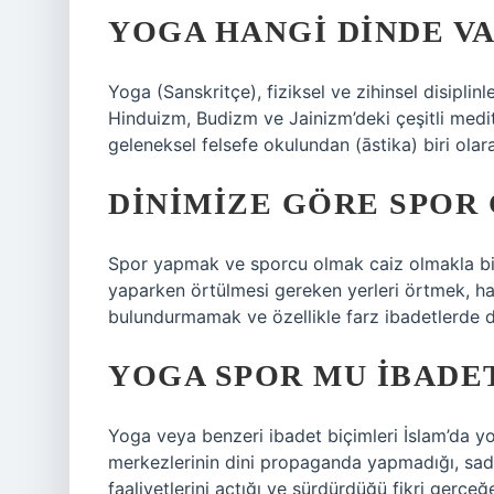
YOGA HANGI DINDE V
Yoga (Sanskritçe), fiziksel ve zihinsel disiplin
Hinduizm, Budizm ve Jainizm’deki çeşitli medi
geleneksel felsefe okulundan (āstika) biri olara
DINIMIZE GÖRE SPOR 
Spor yapmak ve sporcu olmak caiz olmakla birl
yaparken örtülmesi gereken yerleri örtmek, ha
bulundurmamak ve özellikle farz ibadetlerde di
YOGA SPOR MU IBADET
Yoga veya benzeri ibadet biçimleri İslam’da yo
merkezlerinin dini propaganda yapmadığı, sadec
faaliyetlerini açtığı ve sürdürdüğü fikri gerç