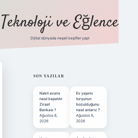
Teknoloji ve Eğlence
Dijital dünyada neşeli keşifler yap!
ilbetgir.ne
SIDEBAR
SON YAZILAR
Nakit avans
Ev yapımı
nasıl kapatılır
turşunun
Ziraat
bozulduğunu
Bankası ?
nasıl anlarız ?
Ağustos 8,
Ağustos 6,
2026
2026