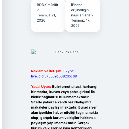
BDDK müdür
iPhone
?
orijinalliğini
Temmuz 21,
nasıl anlarız ?
2026
Temmuz 17,
2026
Reklam ve İletişim:
Skype:
live:.cid.575569c608265c69
Yasal Uyarı:
Bu internet sitesi, herhangi
bir marka, kurum veya şahıs şirketi ile
hiçbir bağlantısı bulunmamaktadır.
Sitede yalnızca kendi hazırladığımız
makaleler paylaşılmaktadır. Burada yer
alan içerikler haber niteliği taşımamakta
olup, gerçek kurum ve kişiler hakkında
paylaşım yapılmamaktadır. Gerçek
kurum ve kişiler ile isim benzerlikleri