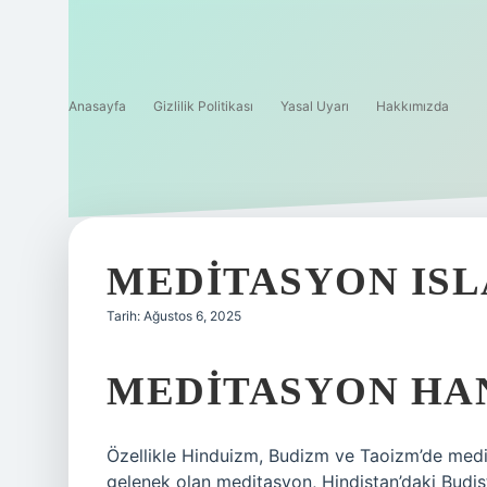
Anasayfa
Gizlilik Politikası
Yasal Uyarı
Hakkımızda
MEDITASYON IS
Tarih: Ağustos 6, 2025
MEDITASYON HAN
Özellikle Hinduizm, Budizm ve Taoizm’de medit
gelenek olan meditasyon, Hindistan’daki Budist 