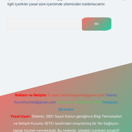
ilgili içerikler yasal süre içerisinde sitemizden kaldırılacaktır.
Arama
ilbetgir.net
Reklam ve İletişim:
E-mail:
backlinkpaneli@gmail.com
Teams:
forumhizmeti@gmail.com
Whatsapp: 0262 606 0 726
Telegram:
@karabul
Yasal Uyarı:
Sitemiz, 5651 Sayılı Kanun gereğince Bilgi Teknolojileri
ve İletişim Kurumu (BTK) tarafından onaylanmış bir Yer Sağlayıcı
olarak hizmet vermektedir. Bu nedenle, sitedeki içerikleri proaktif