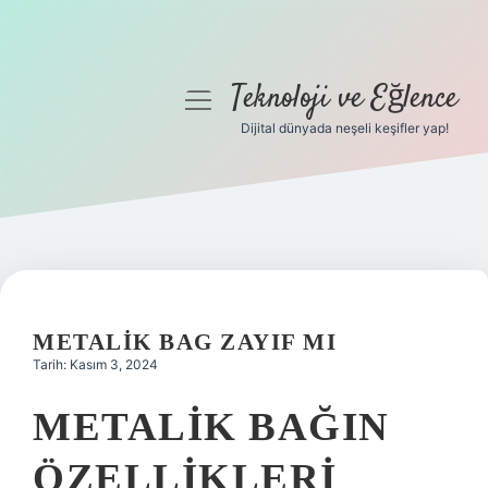
Teknoloji ve Eğlence
menüyü
aç
Dijital dünyada neşeli keşifler yap!
Anasayfa
Gizlilik Politikası
Yasal Uyarı
Hakkımızda
METALIK BAG ZAYIF MI
Tarih: Kasım 3, 2024
METALIK BAĞIN
ÖZELLIKLERI