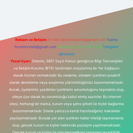
lbetgir.net
Reklam ve İletişim:
E-mail:
backlinkpaneli@gmail.com
Teams:
forumhizmeti@gmail.com
Whatsapp: 0262 606 0 726
Telegram:
@karabul
Yasal Uyarı:
Sitemiz, 5651 Sayılı Kanun gereğince Bilgi Teknolojileri
ve İletişim Kurumu (BTK) tarafından onaylanmış bir Yer Sağlayıcı
olarak hizmet vermektedir. Bu nedenle, sitedeki içerikleri proaktif
olarak denetleme veya araştırma yükümlülüğümüz bulunmamaktadır.
Ancak, üyelerimiz yazdıkları içeriklerin sorumluluğunu taşımakta olup,
siteye üye olarak bu sorumluluğu kabul etmiş sayılırlar. Bu internet
sitesi, herhangi bir marka, kurum veya şahıs şirketi ile hiçbir bağlantısı
bulunmamaktadır. Sitede yalnızca kendi hazırladığımız makaleler
paylaşılmaktadır. Burada yer alan içerikler haber niteliği taşımamakta
olup, gerçek kurum ve kişiler hakkında paylaşım yapılmamaktadır.
Gerçek kurum ve kişiler ile isim benzerlikleri tamamen tesadüfidir.