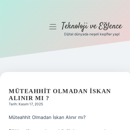
Teknoloji ve Eğlence
menüyü
aç
Dijital dünyada neşeli keşifler yap!
Anasayfa
Gizlilik Politikası
Yasal Uyarı
Hakkımızda
MÜTEAHHIT OLMADAN ISKAN
ALINIR MI ?
Tarih: Kasım 17, 2025
Müteahhit Olmadan İskan Alınır mı?