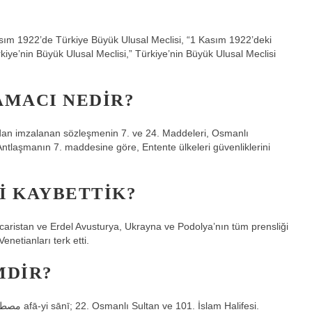
Kasım 1922’de Türkiye Büyük Ulusal Meclisi, “1 Kasım 1922’deki
kiye’nin Büyük Ulusal Meclisi,” Türkiye’nin Büyük Ulusal Meclisi
AMACI NEDIR?
ından imzalanan sözleşmenin 7. ve 24. Maddeleri, Osmanlı
 Antlaşmanın 7. maddesine göre, Entente ülkeleri güvenliklerini
I KAYBETTIK?
aristan ve Erdel Avusturya, Ukrayna ve Podolya’nın tüm prensliği
netianları terk etti.
MDIR?
Mustafa veya Mustafa Gazi (Osmanlı Türkçe: مصطفى ث ثث afā-yi sānī; 22. Osmanlı Sultan ve 101. İslam Halifesi.