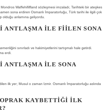
Mondros Waffehifilfland sözleşmesi imzaladı; Tarihteki bir ateşkes
mamen sona erdiren Osmanlı İmparatorluğu, Türk tarihi ile ilgili çok
ip olduğu anlamına geliyordu.
 ANTLAŞMA ILE FIILEN SONA
nliğini sınırladı ve hakimiyetlerini tartışmalı hale getirdi.
na erdi.
I ANTLAŞMA ILE SONA
ilen ilk yer; Musul o zaman Izmir. Osmanlı İmparatorluğu aslında
TOPRAK KAYBETTIĞI ILK
R?