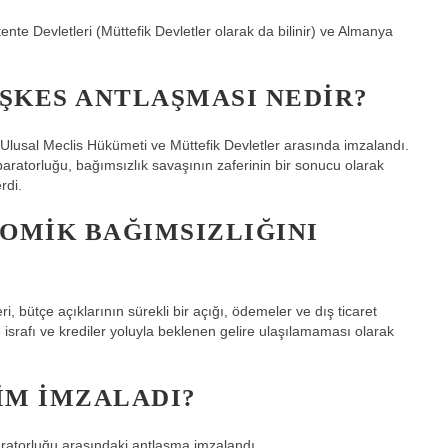
te Devletleri (Müttefik Devletler olarak da bilinir) ve Almanya
ŞKES ANTLAŞMASI NEDIR?
usal Meclis Hükümeti ve Müttefik Devletler arasında imzalandı.
ratorluğu, bağımsızlık savaşının zaferinin bir sonucu olarak
rdi.
OMIK BAĞIMSIZLIĞINI
 bütçe açıklarının sürekli bir açığı, ödemeler ve dış ticaret
 israfı ve krediler yoluyla beklenen gelire ulaşılamaması olarak
IM IMZALADI?
atorluğu arasındaki antlaşma imzalandı.