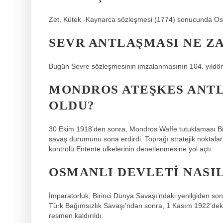
Zet, Kütek -Kaynarca sözleşmesi (1774) sonucunda Osma
SEVR ANTLAŞMASI NE Z
Bugün Sevre sözleşmesinin imzalanmasının 104. yıldö
MONDROS ATEŞKES ANTL
OLDU?
30 Ekim 1918’den sonra, Mondros Waffe tutuklaması Bi
savaş durumunu sona erdirdi. Toprağı stratejik noktaların
kontrolü Entente ülkelerinin denetlenmesine yol açtı.
OSMANLI DEVLETI NASIL
İmparatorluk, Birinci Dünya Savaşı’ndaki yenilgiden son
Türk Bağımsızlık Savaşı’ndan sonra, 1 Kasım 1922’deki
resmen kaldırıldı.