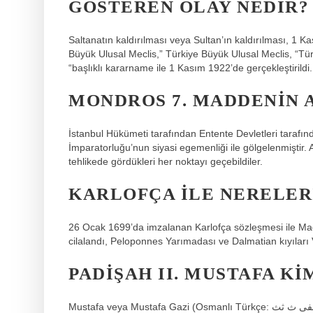
GÖSTEREN OLAY NEDIR?
Saltanatın kaldırılması veya Sultan’ın kaldırılması, 1 
Büyük Ulusal Meclis,” Türkiye Büyük Ulusal Meclis, “Tür
“başlıklı kararname ile 1 Kasım 1922’de gerçekleştirildi.
MONDROS 7. MADDENIN 
İstanbul Hükümeti tarafından Entente Devletleri taraf
İmparatorluğu’nun siyasi egemenliği ile gölgelenmiştir.
tehlikede gördükleri her noktayı geçebildiler.
KARLOFÇA ILE NERELER
26 Ocak 1699’da imzalanan Karlofça sözleşmesi ile Mac
cilalandı, Peloponnes Yarımadası ve Dalmatian kıyıları Ve
PADIŞAH II. MUSTAFA KI