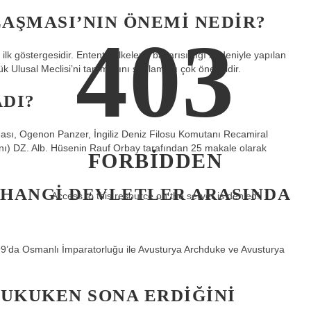
AŞMASI’NIN ÖNEMI NEDIR?
403
k göstergesidir. Entente ülkelerin başarısızlığı nedeniyle yapılan
k Ulusal Meclisi’ni tanımasını sağlaması çok önemlidir.
DI?
ası, Ogenon Panzer, İngiliz Deniz Filosu Komutanı Recamiral
) DZ. Alb. Hüsenin Rauf Orbay tarafından 25 makale olarak
FORBIDDEN
HANGI DEVLETLER ARASINDA
Access to this resource on the server is denied!
99’da Osmanlı İmparatorluğu ile Avusturya Archduke ve Avusturya
HUKUKEN SONA ERDIĞINI