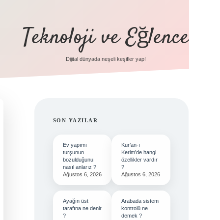
Teknoloji ve Eğlence
Dijital dünyada neşeli keşifler yap!
SIDEBAR
SON YAZILAR
Ev yapımı
Kur’an-ı
turşunun
Kerim’de hangi
bozulduğunu
özellikler vardır
nasıl anlarız ?
?
Ağustos 6, 2026
Ağustos 6, 2026
Ayağın üst
Arabada sistem
tarafına ne denir
kontrolü ne
?
demek ?