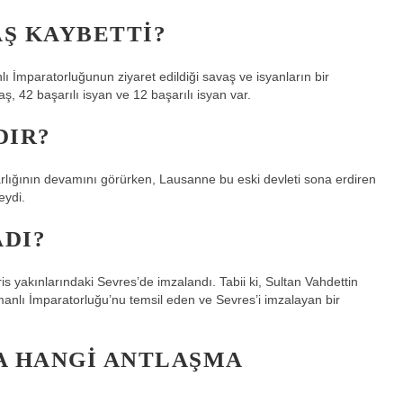
AŞ KAYBETTI?
nlı İmparatorluğunun ziyaret edildiği savaş ve isyanların bir
aş, 42 başarılı isyan ve 12 başarılı isyan var.
DIR?
arlığının devamını görürken, Lausanne bu eski devleti sona erdiren
eydi.
ADI?
akınlarındaki Sevres’de imzalandı. Tabii ki, Sultan Vahdettin
anlı İmparatorluğu’nu temsil eden ve Sevres’i imzalayan bir
DA HANGI ANTLAŞMA