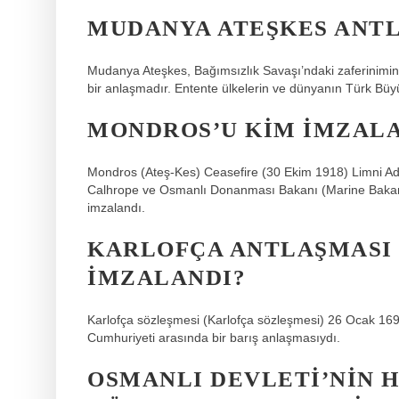
MUDANYA ATEŞKES ANTL
Mudanya Ateşkes, Bağımsızlık Savaşı’ndaki zaferinimin il
bir anlaşmadır. Entente ülkelerin ve dünyanın Türk Büyü
MONDROS’U KIM IMZALA
Mondros (Ateş-Kes) Ceasefire (30 Ekim 1918) Limni Ad
Calhrope ve Osmanlı Donanması Bakanı (Marine Bakanı
imzalandı.
KARLOFÇA ANTLAŞMASI 
IMZALANDI?
Karlofça sözleşmesi (Karlofça sözleşmesi) 26 Ocak 16
Cumhuriyeti arasında bir barış anlaşmasıydı.
OSMANLI DEVLETI’NIN 