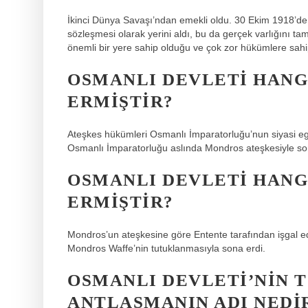
İkinci Dünya Savaşı’ndan emekli oldu. 30 Ekim 1918’de 
sözleşmesi olarak yerini aldı, bu da gerçek varlığını ta
önemli bir yere sahip olduğu ve çok zor hükümlere sah
OSMANLI DEVLETI HANGI
ERMIŞTIR?
Ateşkes hükümleri Osmanlı İmparatorluğu’nun siyasi egeme
Osmanlı İmparatorluğu aslında Mondros ateşkesiyle so
OSMANLI DEVLETI HANG
ERMIŞTIR?
Mondros’un ateşkesine göre Entente tarafından işgal ed
Mondros Waffe’nin tutuklanmasıyla sona erdi.
OSMANLI DEVLETI’NIN 
ANTLAŞMANIN ADI NEDI