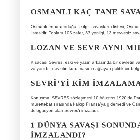
OSMANLI KAÇ TANE SAV
Osmanlı İmparatorluğu ile ilgili savaşların listesi, Osma
listesidir. Toplam 105 zafer, 33 yenilgi, 13 meyvesiz sav
LOZAN VE SEVR AYNI MI
Kısacası Sevres, eski ve yaşın arkasında bir devletin v
ve yeni bir devletin kurulmasını sağlayan politik bir belg
SEVRI’YI KIM IMZALAM
Konuşma. SEVRES sözleşmesi 10 Ağustos 1920’de Paris y
mürettebat sırasında kalkıp Fransa’ya gidemedi ve Osm
delegasyon olan Sevres’i imzaladı.
1 DÜNYA SAVAŞI SONUN
IMZALANDI?