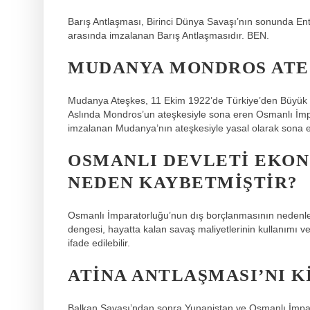
Barış Antlaşması, Birinci Dünya Savaşı’nın sonunda Enten
arasında imzalanan Barış Antlaşmasıdır. BEN.
MUDANYA MONDROS ATE
Mudanya Ateşkes, 11 Ekim 1922’de Türkiye’den Büyük Ul
Aslında Mondros’un ateşkesiyle sona eren Osmanlı İmpa
imzalanan Mudanya’nın ateşkesiyle yasal olarak sona e
OSMANLI DEVLETI EKON
NEDEN KAYBETMIŞTIR?
Osmanlı İmparatorluğu’nun dış borçlanmasının nedenleri,
dengesi, hayatta kalan savaş maliyetlerinin kullanımı ve
ifade edilebilir.
ATINA ANTLAŞMASI’NI K
Balkan Savaşı’ndan sonra Yunanistan ve Osmanlı İmpar