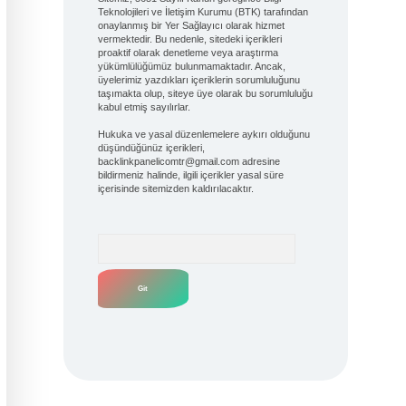
Teknolojileri ve İletişim Kurumu (BTK) tarafından
onaylanmış bir Yer Sağlayıcı olarak hizmet
vermektedir. Bu nedenle, sitedeki içerikleri
proaktif olarak denetleme veya araştırma
yükümlülüğümüz bulunmamaktadır. Ancak,
üyelerimiz yazdıkları içeriklerin sorumluluğunu
taşımakta olup, siteye üye olarak bu sorumluluğu
kabul etmiş sayılırlar.
Hukuka ve yasal düzenlemelere aykırı olduğunu
düşündüğünüz içerikleri,
backlinkpanelicomtr@gmail.com
adresine
bildirmeniz halinde, ilgili içerikler yasal süre
içerisinde sitemizden kaldırılacaktır.
Arama