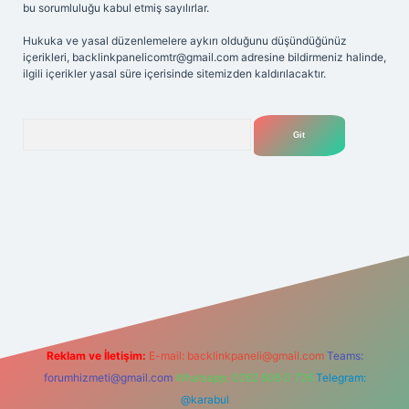
bu sorumluluğu kabul etmiş sayılırlar.
Hukuka ve yasal düzenlemelere aykırı olduğunu düşündüğünüz
içerikleri,
backlinkpanelicomtr@gmail.com
adresine bildirmeniz halinde,
ilgili içerikler yasal süre içerisinde sitemizden kaldırılacaktır.
Arama
r.net
Reklam ve İletişim:
E-mail:
backlinkpaneli@gmail.com
Teams:
forumhizmeti@gmail.com
Whatsapp: 0262 606 0 726
Telegram:
@karabul