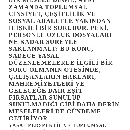
BIR MESELE DEĞIL; AYNI
ZAMANDA TOPLUMSAL
CINSIYET, ÇEŞITLILIK VE
SOSYAL ADALETLE YAKINDAN
ILIŞKILI BIR SORUDUR. PEKI,
PERSONEL ÖZLÜK DOSYALARI
NE KADAR SÜREYLE
SAKLANMALI? BU KONU,
SADECE YASAL
DÜZENLEMELERLE ILGILI BIR
SORU OLMANIN ÖTESINDE,
ÇALIŞANLARIN HAKLARI,
MAHREMIYETLERI VE
GELECEĞE DAIR EŞIT
FIRSATLAR SUNULUP
SUNULMADIĞI GIBI DAHA DERIN
MESELELERI DE GÜNDEME
GETIRIYOR.
YASAL PERSPEKTIF VE TOPLUMSAL