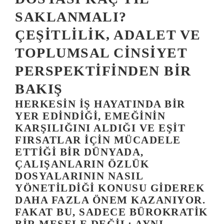
SAKLANMALI?
ÇEŞITLILIK, ADALET VE
TOPLUMSAL CINSIYET
PERSPEKTIFINDEN BIR
BAKIŞ
HERKESIN IŞ HAYATINDA BIR
YER EDINDIĞI, EMEĞININ
KARŞILIĞINI ALDIĞI VE EŞIT
FIRSATLAR IÇIN MÜCADELE
ETTIĞI BIR DÜNYADA,
ÇALIŞANLARIN ÖZLÜK
DOSYALARININ NASIL
YÖNETILDIĞI KONUSU GIDEREK
DAHA FAZLA ÖNEM KAZANIYOR.
FAKAT BU, SADECE BÜROKRATIK