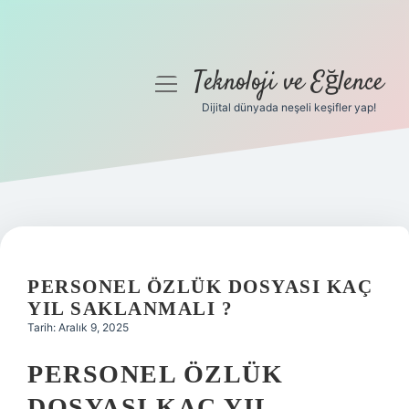
Teknoloji ve Eğlence
menüyü
aç
Dijital dünyada neşeli keşifler yap!
Anasayfa
Gizlilik Politikası
Yasal Uyarı
Hakkımızda
PERSONEL ÖZLÜK DOSYASI KAÇ
YIL SAKLANMALI ?
Tarih: Aralık 9, 2025
PERSONEL ÖZLÜK
DOSYASI KAÇ YIL