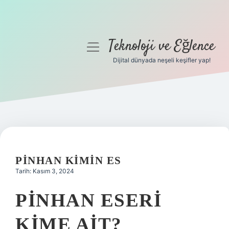
Teknoloji ve Eğlence
menüyü
aç
Dijital dünyada neşeli keşifler yap!
Anasayfa
Gizlilik Politikası
Yasal Uyarı
Hakkımızda
PINHAN KIMIN ES
Tarih: Kasım 3, 2024
PINHAN ESERI
KIME AIT?