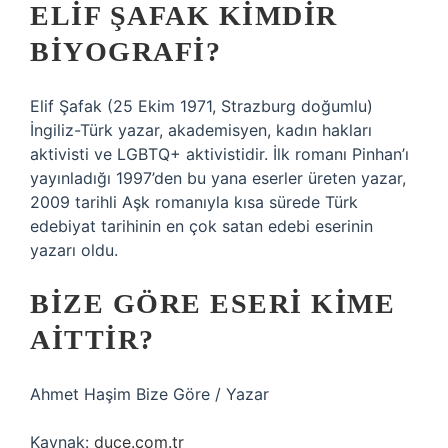
ELIF ŞAFAK KIMDIR
BIYOGRAFI?
Elif Şafak (25 Ekim 1971, Strazburg doğumlu)
İngiliz-Türk yazar, akademisyen, kadın hakları
aktivisti ve LGBTQ+ aktivistidir. İlk romanı Pinhan’ı
yayınladığı 1997’den bu yana eserler üreten yazar,
2009 tarihli Aşk romanıyla kısa sürede Türk
edebiyat tarihinin en çok satan edebi eserinin
yazarı oldu.
BIZE GÖRE ESERI KIME
AITTIR?
Ahmet Haşim Bize Göre / Yazar
Kaynak:
duce.com.tr