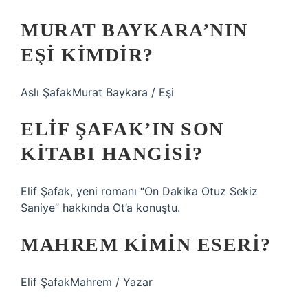
MURAT BAYKARA’NIN
EŞI KIMDIR?
Aslı ŞafakMurat Baykara / Eşi
ELIF ŞAFAK’IN SON
KITABI HANGISI?
Elif Şafak, yeni romanı “On Dakika Otuz Sekiz
Saniye” hakkında Ot’a konuştu.
MAHREM KIMIN ESERI?
Elif ŞafakMahrem / Yazar