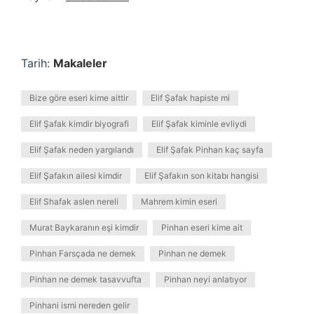
Tarih:
Makaleler
Bize göre eseri kime aittir
Elif Şafak hapiste mi
Elif Şafak kimdir biyografi
Elif Şafak kiminle evliydi
Elif Şafak neden yargılandı
Elif Şafak Pinhan kaç sayfa
Elif Şafakın ailesi kimdir
Elif Şafakın son kitabı hangisi
Elif Shafak aslen nereli
Mahrem kimin eseri
Murat Baykaranın eşi kimdir
Pinhan eseri kime ait
Pinhan Farsçada ne demek
Pinhan ne demek
Pinhan ne demek tasavvufta
Pinhan neyi anlatıyor
Pinhani ismi nereden gelir