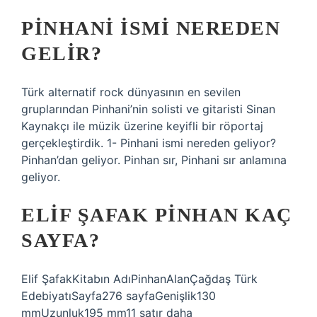
PINHANI ISMI NEREDEN
GELIR?
Türk alternatif rock dünyasının en sevilen
gruplarından Pinhani’nin solisti ve gitaristi Sinan
Kaynakçı ile müzik üzerine keyifli bir röportaj
gerçekleştirdik. 1- Pinhani ismi nereden geliyor?
Pinhan’dan geliyor. Pinhan sır, Pinhani sır anlamına
geliyor.
ELIF ŞAFAK PINHAN KAÇ
SAYFA?
Elif ŞafakKitabın AdıPinhanAlanÇağdaş Türk
EdebiyatıSayfa276 sayfaGenişlik130
mmUzunluk195 mm11 satır daha