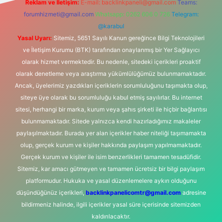
Reklam ve İletişim:
E-mail:
backlinkpaneli@gmail.com
Teams:
forumhizmeti@gmail.com
Whatsapp: 0262 606 0 726
Telegram:
@karabul
Yasal Uyarı:
Sitemiz, 5651 Sayılı Kanun gereğince Bilgi Teknolojileri
ve İletişim Kurumu (BTK) tarafından onaylanmış bir Yer Sağlayıcı
olarak hizmet vermektedir. Bu nedenle, sitedeki içerikleri proaktif
olarak denetleme veya araştırma yükümlülüğümüz bulunmamaktadır.
Ancak, üyelerimiz yazdıkları içeriklerin sorumluluğunu taşımakta olup,
siteye üye olarak bu sorumluluğu kabul etmiş sayılırlar. Bu internet
sitesi, herhangi bir marka, kurum veya şahıs şirketi ile hiçbir bağlantısı
bulunmamaktadır. Sitede yalnızca kendi hazırladığımız makaleler
paylaşılmaktadır. Burada yer alan içerikler haber niteliği taşımamakta
olup, gerçek kurum ve kişiler hakkında paylaşım yapılmamaktadır.
Gerçek kurum ve kişiler ile isim benzerlikleri tamamen tesadüfidir.
Sitemiz, kar amacı gütmeyen ve tamamen ücretsiz bir bilgi paylaşım
platformudur. Hukuka ve yasal düzenlemelere aykırı olduğunu
düşündüğünüz içerikleri,
backlinkpanelicomtr@gmail.com
adresine
bildirmeniz halinde, ilgili içerikler yasal süre içerisinde sitemizden
kaldırılacaktır.