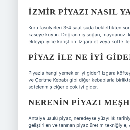
İZMIR PIYAZI NASIL Y
Kuru fasulyeleri 3-4 saat suda beklettikten son
kaseye koyun. Doğranmış soğan, maydanoz, kırm
ekleyip iyice karıştırın. Izgara et veya köfte ile
PIYAZ ILE NE IYI GIDE
Piyazla hangi yemekler iyi gider? Izgara köfteyl
ve Çertme Kebabı gibi diğer kebaplarla birlikte
sotelenmiş ciğerle çok iyi gider.
NERENIN PIYAZI MEŞ
Antalya usulü piyaz, neredeyse yüzyıllık tarihiyl
geliştirilen ve tanınan piyaz üretim tekniğiyle, 