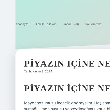
Anasayfa
Gizlilik Politikası
Yasal Uyarı
Hakkımızda
PIYAZIN IÇINE 
Tarih: Kasım 3, 2024
PIYAZIN IÇINE 
Maydanozumuzu incecik doğrayalım. Haşlanmış 
sumağı, limon suyunu ve zeytinyağını uygun b