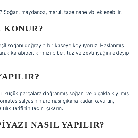
? Soğan, maydanoz, marul, taze nane vb. eklenebilir.
E KONUR?
şil soğanı doğrayıp bir kaseye koyuyoruz. Haşlanmış
rak karabiber, kırmızı biber, tuz ve zeytinyağını ekleyip
YAPILIR?
u, küçük parçalara doğranmış soğanı ve bıçakla kıyılmış
 domates salçasının aroması çıkana kadar kavurun,
tılık tarifinin tadını çıkarın.
IYAZI NASIL YAPILIR?