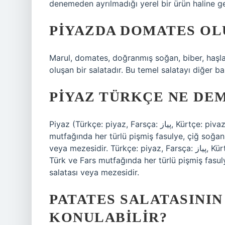
denemeden ayrılmadığı yerel bir ürün haline ge
PIYAZDA DOMATES OL
Marul, domates, doğranmış soğan, biber, haşl
oluşan bir salatadır. Bu temel salatayı diğer bakl
PIYAZ TÜRKÇE NE DE
Piyaz (Türkçe: piyaz, Farsça: پیاز, Kürtçe: pivaz, piyaz “soğan” veya salata anlamına gelir) Türk ve Fars
mutfağında her türlü pişmiş fasulye, çiğ soğa
veya mezesidir. Türkçe: piyaz, Farsça: پیاز, Kürtçe: pivaz, piyaz “soğan” veya salata anlamına gelir)
Türk ve Fars mutfağında her türlü pişmiş fasu
salatası veya mezesidir.
PATATES SALATASININ
KONULABILIR?