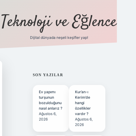
Teknoloji ve Eğlence
Dijital dünyada neşeli keşifler yap!
ilbetgir.net
SIDEBAR
SON YAZILAR
Ev yapımı
Kur’an-ı
turşunun
Kerim’de
bozulduğunu
hangi
nasıl anlarız ?
özellikler
Ağustos 6,
vardır ?
2026
Ağustos 6,
2026