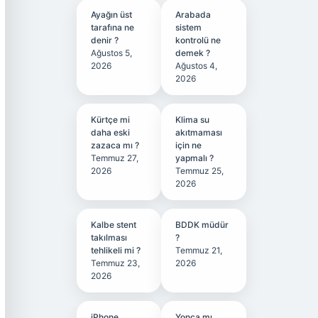
Ayağın üst
Arabada
tarafına ne
sistem
denir ?
kontrolü ne
Ağustos 5,
demek ?
2026
Ağustos 4,
2026
Kürtçe mi
Klima su
daha eski
akıtmaması
zazaca mı ?
için ne
Temmuz 27,
yapmalı ?
2026
Temmuz 25,
2026
Kalbe stent
BDDK müdür
takılması
?
tehlikeli mi ?
Temmuz 21,
Temmuz 23,
2026
2026
iPhone
Yonca mı