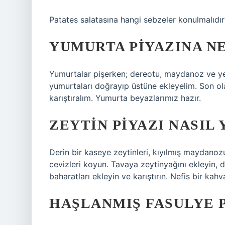
Patates salatasına hangi sebzeler konulmalıdır
YUMURTA PIYAZINA N
Yumurtalar pişerken; dereotu, maydanoz ve ye
yumurtaları doğrayıp üstüne ekleyelim. Son ola
karıştıralım. Yumurta beyazlarımız hazır.
ZEYTIN PIYAZI NASIL 
Derin bir kaseye zeytinleri, kıyılmış maydanoz
cevizleri koyun. Tavaya zeytinyağını ekleyin,
baharatları ekleyin ve karıştırın. Nefis bir kahval
HAŞLANMIŞ FASULYE P