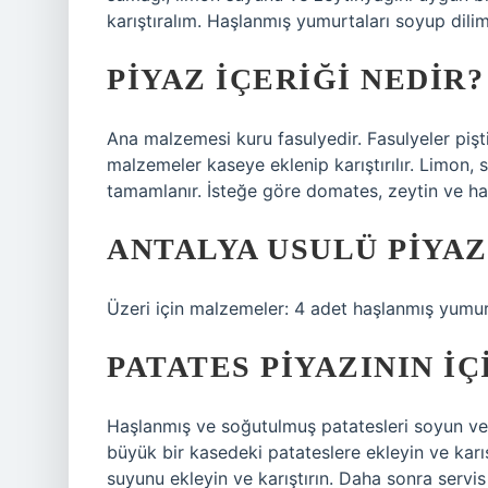
karıştıralım. Haşlanmış yumurtaları soyup dili
PIYAZ IÇERIĞI NEDIR?
Ana malzemesi kuru fasulyedir. Fasulyeler pi
malzemeler kaseye eklenip karıştırılır. Limon,
tamamlanır. İsteğe göre domates, zeytin ve ha
ANTALYA USULÜ PIYAZ
Üzeri için malzemeler: 4 adet haşlanmış yumurta,
PATATES PIYAZININ I
Haşlanmış ve soğutulmuş patatesleri soyun v
büyük bir kasedeki patateslere ekleyin ve karış
suyunu ekleyin ve karıştırın. Daha sonra servis