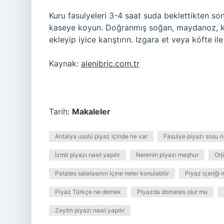
Kuru fasulyeleri 3-4 saat suda beklettikten son
kaseye koyun. Doğranmış soğan, maydanoz, kırm
ekleyip iyice karıştırın. Izgara et veya köfte ile
Kaynak:
alenibric.com.tr
Tarih:
Makaleler
Antalya usulü piyaz içinde ne var
Fasulye piyazı sosu na
İzmir piyazı nasıl yapılır
Nerenin piyazı meşhur
Orj
Patates salatasının içine neler konulabilir
Piyaz içeriği 
Piyaz Türkçe ne demek
Piyazda domates olur mu
Zeytin piyazı nasıl yapılır