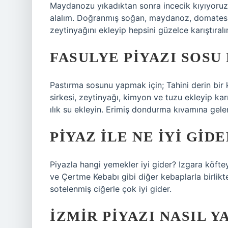
Maydanozu yıkadıktan sonra incecik kıyıyoruz.
alalım. Doğranmış soğan, maydanoz, domates, 
zeytinyağını ekleyip hepsini güzelce karıştıralı
FASULYE PIYAZI SOSU 
Pastırma sosunu yapmak için; Tahini derin bir 
sirkesi, zeytinyağı, kimyon ve tuzu ekleyip kar
ılık su ekleyin. Erimiş dondurma kıvamına ge
PIYAZ ILE NE IYI GIDE
Piyazla hangi yemekler iyi gider? Izgara köfteyl
ve Çertme Kebabı gibi diğer kebaplarla birlikte
sotelenmiş ciğerle çok iyi gider.
İZMIR PIYAZI NASIL Y