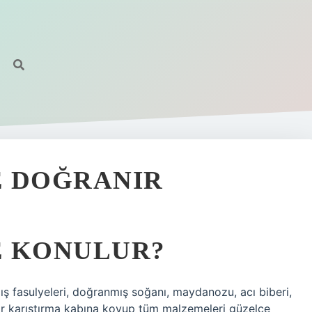
NE DOĞRANIR
NE KONULUR?
fasulyeleri, doğranmış soğanı, maydanozu, acı biberi,
ir karıştırma kabına koyup tüm malzemeleri güzelce