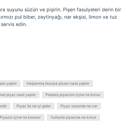
ra suyunu süzün ve pişirin. Pişen fasulyeleri derin bir
ızı pul biber, zeytinyağı, nar ekşisi, limon ve tuz
 servis edin.
sıl yapılır
Haşlanmış fasulye piyazı nasıl yapılır
inal piyaz nasıl yapılır
Patates piyazının içine ne konur
nedir
Piyaz ile ne iyi gider
Piyaz sosunda ne var
Piyazın içine ne konulur
Yumurta piyazına ne konur