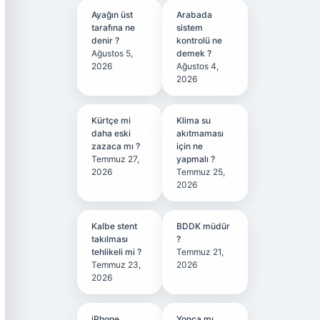
Ayağın üst
Arabada
tarafına ne
sistem
denir ?
kontrolü ne
Ağustos 5,
demek ?
2026
Ağustos 4,
2026
Kürtçe mi
Klima su
daha eski
akıtmaması
zazaca mı ?
için ne
Temmuz 27,
yapmalı ?
2026
Temmuz 25,
2026
Kalbe stent
BDDK müdür
takılması
?
tehlikeli mi ?
Temmuz 21,
Temmuz 23,
2026
2026
iPhone
Yonca mı