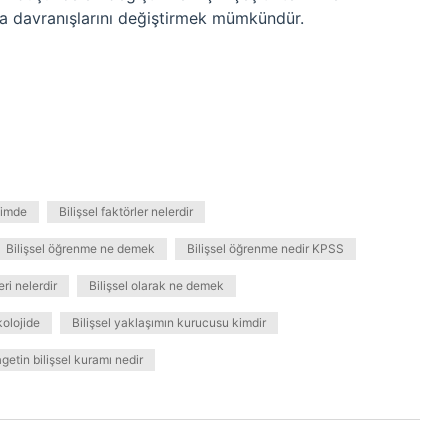
ıyla davranışlarını değiştirmek mümkündür.
itimde
Bilişsel faktörler nelerdir
Bilişsel öğrenme ne demek
Bilişsel öğrenme nedir KPSS
eri nelerdir
Bilişsel olarak ne demek
kolojide
Bilişsel yaklaşımın kurucusu kimdir
getin bilişsel kuramı nedir