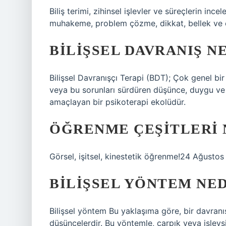
Biliş terimi, zihinsel işlevler ve süreçlerin ince
muhakeme, problem çözme, dikkat, bellek ve öğr
BILIŞSEL DAVRANIŞ N
Bilişsel Davranışçı Terapi (BDT); Çok genel bir t
veya bu sorunları sürdüren düşünce, duygu ve 
amaçlayan bir psikoterapi ekolüdür.
ÖĞRENME ÇEŞITLERI 
Görsel, işitsel, kinestetik öğrenme!24 Ağusto
BILIŞSEL YÖNTEM NED
Bilişsel yöntem Bu yaklaşıma göre, bir davranı
düşüncelerdir. Bu yöntemle, çarpık veya işlevsi