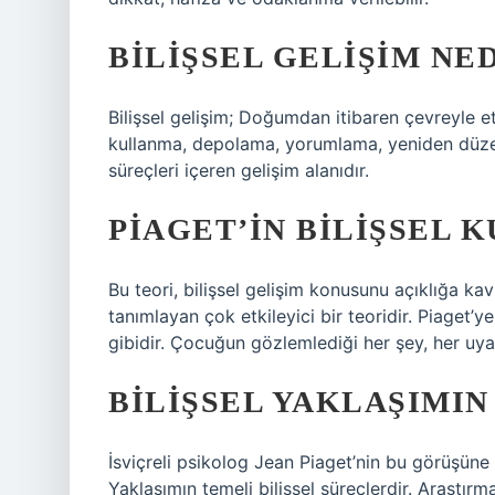
BILIŞSEL GELIŞIM NE
Bilişsel gelişim; Doğumdan itibaren çevreyle e
kullanma, depolama, yorumlama, yeniden düze
süreçleri içeren gelişim alanıdır.
PIAGET’IN BILIŞSEL 
Bu teori, bilişsel gelişim konusunu açıklığa kav
tanımlayan çok etkileyici bir teoridir. Piaget’y
gibidir. Çocuğun gözlemlediği her şey, her uya
BILIŞSEL YAKLAŞIMI
İsviçreli psikolog Jean Piaget’nin bu görüşün
Yaklaşımın temeli bilişsel süreçlerdir. Araştı