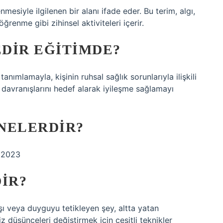
lenmesiyle ilgilenen bir alanı ifade eder. Bu terim, algı,
enme gibi zihinsel aktiviteleri içerir.
EDIR EĞITIMDE?
anımlamayla, kişinin ruhsal sağlık sorunlarıyla ilişkili
davranışlarını hedef alarak iyileşme sağlamayı
NELERDIR?
s 2023
IR?
şı veya duyguyu tetikleyen şey, altta yatan
z düşünceleri değiştirmek için çeşitli teknikler