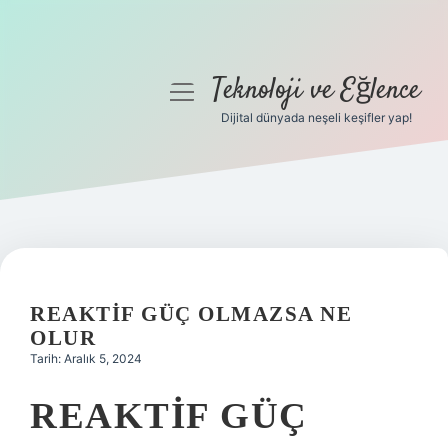
Teknoloji ve Eğlence
menüyü
aç
Dijital dünyada neşeli keşifler yap!
Anasayfa
Gizlilik Politikası
Yasal Uyarı
Hakkımızda
REAKTIF GÜÇ OLMAZSA NE
OLUR
Tarih: Aralık 5, 2024
REAKTIF GÜÇ