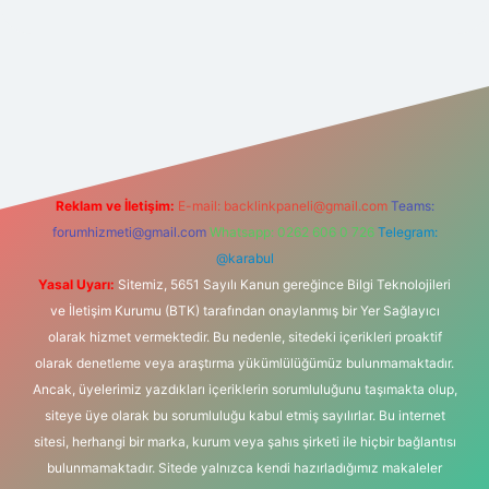
lbetgir.net
Reklam ve İletişim:
E-mail:
backlinkpaneli@gmail.com
Teams:
forumhizmeti@gmail.com
Whatsapp: 0262 606 0 726
Telegram:
@karabul
Yasal Uyarı:
Sitemiz, 5651 Sayılı Kanun gereğince Bilgi Teknolojileri
ve İletişim Kurumu (BTK) tarafından onaylanmış bir Yer Sağlayıcı
olarak hizmet vermektedir. Bu nedenle, sitedeki içerikleri proaktif
olarak denetleme veya araştırma yükümlülüğümüz bulunmamaktadır.
Ancak, üyelerimiz yazdıkları içeriklerin sorumluluğunu taşımakta olup,
siteye üye olarak bu sorumluluğu kabul etmiş sayılırlar. Bu internet
sitesi, herhangi bir marka, kurum veya şahıs şirketi ile hiçbir bağlantısı
bulunmamaktadır. Sitede yalnızca kendi hazırladığımız makaleler