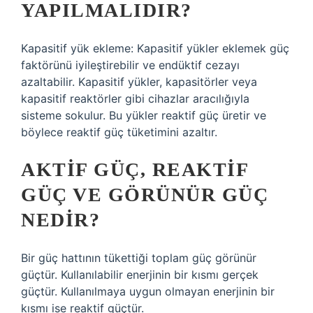
YAPILMALIDIR?
Kapasitif yük ekleme: Kapasitif yükler eklemek güç
faktörünü iyileştirebilir ve endüktif cezayı
azaltabilir. Kapasitif yükler, kapasitörler veya
kapasitif reaktörler gibi cihazlar aracılığıyla
sisteme sokulur. Bu yükler reaktif güç üretir ve
böylece reaktif güç tüketimini azaltır.
AKTIF GÜÇ, REAKTIF
GÜÇ VE GÖRÜNÜR GÜÇ
NEDIR?
Bir güç hattının tükettiği toplam güç görünür
güçtür. Kullanılabilir enerjinin bir kısmı gerçek
güçtür. Kullanılmaya uygun olmayan enerjinin bir
kısmı ise reaktif güçtür.