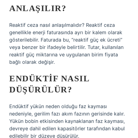
ANLAŞILIR?
Reaktif ceza nasıl anlaşılmalıdır? Reaktif ceza
genellikle enerji faturasında ayrı bir kalem olarak
gösterilebilir. Faturada bu, “reaktif güç ek ücreti”
veya benzer bir ifadeyle belirtilir. Tutar, kullanılan
reaktif güç miktarına ve uygulanan birim fiyata
bağlı olarak değişir.
ENDÜKTIF NASIL
DÜŞÜRÜLÜR?
Endüktif yükün neden olduğu faz kayması
nedeniyle, gerilim fazı akım fazının gerisinde kalır.
Yükün bobin etkisinden kaynaklanan faz kayması,
devreye dahil edilen kapasitörler tarafından kabul
edilebilir bir düzeye düşürülür.