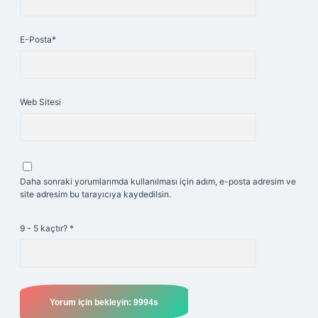
E-Posta*
Web Sitesi
Daha sonraki yorumlarımda kullanılması için adım, e-posta adresim ve
site adresim bu tarayıcıya kaydedilsin.
9 - 5 kaçtır?
*