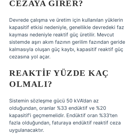
CEZAYA GIRER?
Devrede çalışma ve üretim için kullanılan yüklerin
kapasitif etkisi nedeniyle, genellikle devredeki faz
kayması nedeniyle reaktif güç üretilir. Mevcut
sistemde aşırı akım fazının gerilim fazından geride
kalmasıyla oluşan güç kaybı, kapasitif reaktif güç
cezasına yol açar.
REAKTIF YÜZDE KAÇ
OLMALI?
Sistemin sözleşme gücü 50 kVA’dan az
olduğundan, oranlar %33 endüktif ve %20
kapasitif’i geçmemelidir. Endüktif oran %33’ten
fazla olduğundan, faturaya endüktif reaktif ceza
uygulanacaktır.