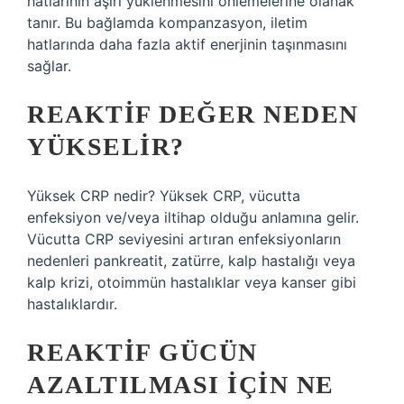
hatlarının aşırı yüklenmesini önlemelerine olanak
tanır. Bu bağlamda kompanzasyon, iletim
hatlarında daha fazla aktif enerjinin taşınmasını
sağlar.
REAKTIF DEĞER NEDEN
YÜKSELIR?
Yüksek CRP nedir? Yüksek CRP, vücutta
enfeksiyon ve/veya iltihap olduğu anlamına gelir.
Vücutta CRP seviyesini artıran enfeksiyonların
nedenleri pankreatit, zatürre, kalp hastalığı veya
kalp krizi, otoimmün hastalıklar veya kanser gibi
hastalıklardır.
REAKTIF GÜCÜN
AZALTILMASI IÇIN NE