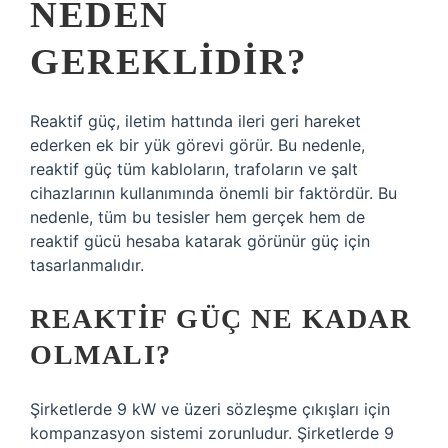
NEDEN
GEREKLIDIR?
Reaktif güç, iletim hattında ileri geri hareket
ederken ek bir yük görevi görür. Bu nedenle,
reaktif güç tüm kabloların, trafoların ve şalt
cihazlarının kullanımında önemli bir faktördür. Bu
nedenle, tüm bu tesisler hem gerçek hem de
reaktif gücü hesaba katarak görünür güç için
tasarlanmalıdır.
REAKTIF GÜÇ NE KADAR
OLMALI?
Şirketlerde 9 kW ve üzeri sözleşme çıkışları için
kompanzasyon sistemi zorunludur. Şirketlerde 9