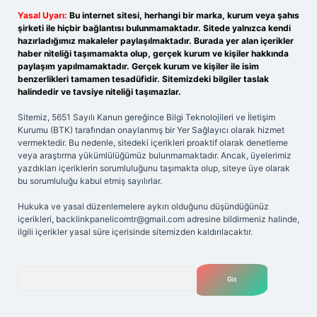
Yasal Uyarı:
Bu internet sitesi, herhangi bir marka, kurum veya şahıs
şirketi ile hiçbir bağlantısı bulunmamaktadır. Sitede yalnızca kendi
hazırladığımız makaleler paylaşılmaktadır. Burada yer alan içerikler
haber niteliği taşımamakta olup, gerçek kurum ve kişiler hakkında
paylaşım yapılmamaktadır. Gerçek kurum ve kişiler ile isim
benzerlikleri tamamen tesadüfidir. Sitemizdeki bilgiler taslak
halindedir ve tavsiye niteliği taşımazlar.
Sitemiz, 5651 Sayılı Kanun gereğince Bilgi Teknolojileri ve İletişim
Kurumu (BTK) tarafından onaylanmış bir Yer Sağlayıcı olarak hizmet
vermektedir. Bu nedenle, sitedeki içerikleri proaktif olarak denetleme
veya araştırma yükümlülüğümüz bulunmamaktadır. Ancak, üyelerimiz
yazdıkları içeriklerin sorumluluğunu taşımakta olup, siteye üye olarak
bu sorumluluğu kabul etmiş sayılırlar.
Hukuka ve yasal düzenlemelere aykırı olduğunu düşündüğünüz
içerikleri,
backlinkpanelicomtr@gmail.com
adresine bildirmeniz halinde,
ilgili içerikler yasal süre içerisinde sitemizden kaldırılacaktır.
Arama