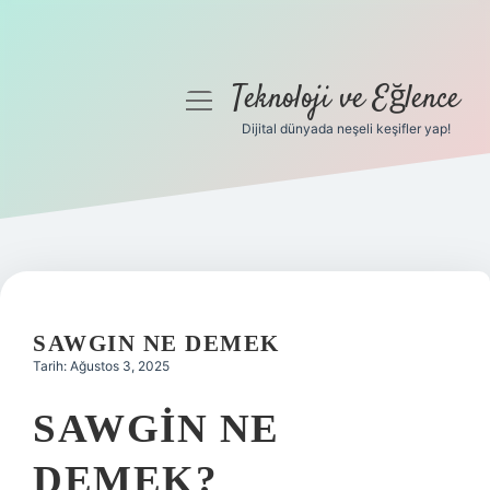
Teknoloji ve Eğlence
menüyü
aç
Dijital dünyada neşeli keşifler yap!
Anasayfa
Gizlilik Politikası
Yasal Uyarı
Hakkımızda
SAWGIN NE DEMEK
Tarih: Ağustos 3, 2025
SAWGIN NE
DEMEK?