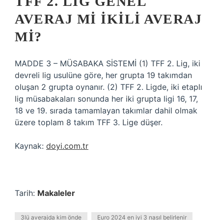
TFF 2. LIG GENEL
AVERAJ MI IKILI AVERAJ
MI?
MADDE 3 – MÜSABAKA SİSTEMİ (1) TFF 2. Lig, iki
devreli lig usulüne göre, her grupta 19 takımdan
oluşan 2 grupta oynanır. (2) TFF 2. Ligde, iki etaplı
lig müsabakaları sonunda her iki grupta ligi 16, 17,
18 ve 19. sırada tamamlayan takımlar dahil olmak
üzere toplam 8 takım TFF 3. Lige düşer.
Kaynak:
doyi.com.tr
Tarih:
Makaleler
3lü averajda kim önde
Euro 2024 en iyi 3 nasıl belirlenir