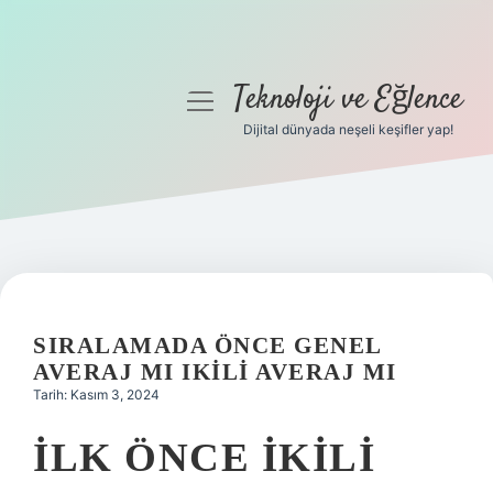
Teknoloji ve Eğlence
menüyü
aç
Dijital dünyada neşeli keşifler yap!
Anasayfa
Gizlilik Politikası
Yasal Uyarı
Hakkımızda
SIRALAMADA ÖNCE GENEL
AVERAJ MI IKILI AVERAJ MI
Tarih: Kasım 3, 2024
İLK ÖNCE IKILI