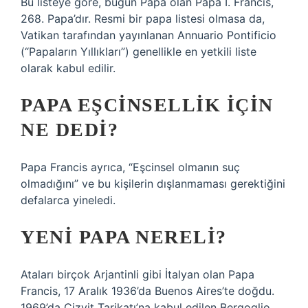
Bu listeye göre, bugün Papa olan Papa I. Francis,
268. Papa’dır. Resmi bir papa listesi olmasa da,
Vatikan tarafından yayınlanan Annuario Pontificio
(“Papaların Yıllıkları”) genellikle en yetkili liste
olarak kabul edilir.
PAPA EŞCINSELLIK IÇIN
NE DEDI?
Papa Francis ayrıca, “Eşcinsel olmanın suç
olmadığını” ve bu kişilerin dışlanmaması gerektiğini
defalarca yineledi.
YENI PAPA NERELI?
Ataları birçok Arjantinli gibi İtalyan olan Papa
Francis, 17 Aralık 1936’da Buenos Aires’te doğdu.
1969’da Cizvit Tarikatı’na kabul edilen Bergoglio,