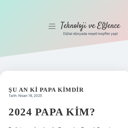
Teknoloji ve Eğlence
menüyü
aç
Dijital dünyada neşeli keşifler yap!
Anasayfa
Gizlilik Politikası
Yasal Uyarı
Hakkımızda
ŞU AN KI PAPA KIMDIR
Tarih: Nisan 18, 2025
2024 PAPA KIM?