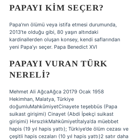
PAPAYI KIM SEÇER?
Papa’nın ölümü veya istifa etmesi durumunda,
2013’te olduğu gibi, 80 yaşın altındaki
kardinallerden oluşan konsey, kendi saflarından
yeni Papa’yı seçer. Papa Benedict XVI
PAPAYI VURAN TÜRK
NERELI?
Mehmet Ali AğcaAğca 20179 Ocak 1958
Hekimhan, Malatya, Türkiye
doğumluMahkûmiyetCinayete teşebbüs (Papa
suikast girişimi) Cinayet (Abdi İpekçi suikast
girişimi) HırsızlıkMahkûmiyetİtalya’da müebbet
hapis (19 yıl hapis yattı); Türkiye’de ölüm cezası ve
çeşitli hapis cezaları (10 yıl hapis yattı)2 satır daha