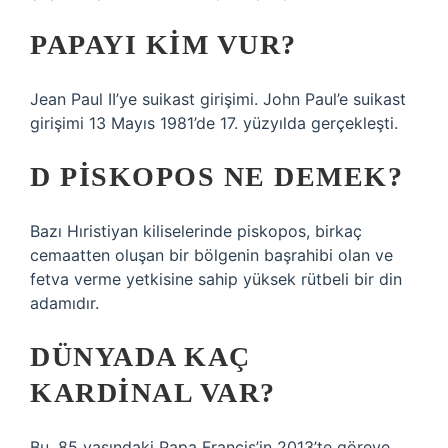
PAPAYI KIM VUR?
Jean Paul II’ye suikast girişimi. John Paul’e suikast
girişimi 13 Mayıs 1981’de 17. yüzyılda gerçekleşti.
D PISKOPOS NE DEMEK?
Bazı Hıristiyan kiliselerinde piskopos, birkaç
cemaatten oluşan bir bölgenin başrahibi olan ve
fetva verme yetkisine sahip yüksek rütbeli bir din
adamıdır.
DÜNYADA KAÇ
KARDINAL VAR?
Bu, 85 yaşındaki Papa Francis’in 2013’te göreve