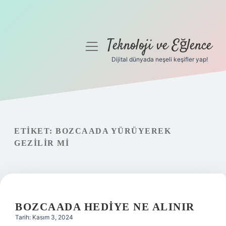
Teknoloji ve Eğlence
menüyü
aç
Dijital dünyada neşeli keşifler yap!
Anasayfa
Gizlilik Politikası
Yasal Uyarı
ETIKET:
BOZCAADA YÜRÜYEREK
GEZILIR MI
Hakkımızda
BOZCAADA HEDIYE NE ALINIR
Tarih: Kasım 3, 2024