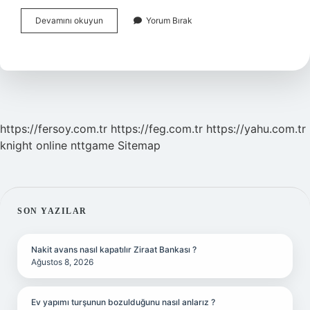
Bozcaada
Devamını okuyun
Yorum Bırak
Hediye
Ne
Alınır
https://fersoy.com.tr
https://feg.com.tr
https://yahu.com.tr
knight online
nttgame
Sitemap
SIDEBAR
SON YAZILAR
Nakit avans nasıl kapatılır Ziraat Bankası ?
Ağustos 8, 2026
Ev yapımı turşunun bozulduğunu nasıl anlarız ?