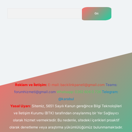
Arama
.net
Reklam ve İletişim:
E-mail:
backlinkpaneli@gmail.com
Teams:
forumhizmeti@gmail.com
Whatsapp: 0262 606 0 726
Telegram:
@karabul
Yasal Uyarı:
Sitemiz, 5651 Sayılı Kanun gereğince Bilgi Teknolojileri
ve İletişim Kurumu (BTK) tarafından onaylanmış bir Yer Sağlayıcı
olarak hizmet vermektedir. Bu nedenle, sitedeki içerikleri proaktif
olarak denetleme veya araştırma yükümlülüğümüz bulunmamaktadır.