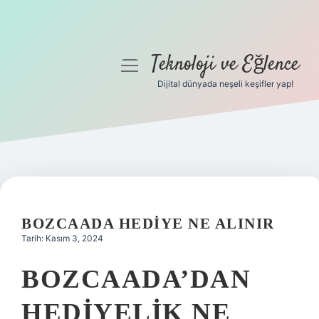
Teknoloji ve Eğlence
menüyü
aç
Dijital dünyada neşeli keşifler yap!
Anasayfa
Gizlilik Politikası
Yasal Uyarı
Hakkımızda
BOZCAADA HEDIYE NE ALINIR
Tarih: Kasım 3, 2024
BOZCAADA’DAN
HEDIYELIK NE