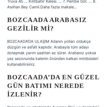
Truva Atı … Kilitbahir Kalesi. … 7. Pembe Göl. … 8.
Asılhan Bey Camii.Daha fazla makale…
BOZCAADA ARABASIZ
GEZILIR MI?
BOZCAADA’DA ULAŞIM Adanın yolları oldukça
düzgün ve asfalt kaplıdır. Arabayla tüm adayı
dolaşmak yarım saatten az sürer. Arabanız yoksa
yaz sezonunda kalenin önünden kalkan minibüsleri
kullanabilirsiniz.
BOZCAADA’DA EN GÜZEL
GÜN BATIMI NEREDE
IZLENIR?