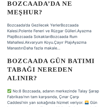
BOZCAADA’DA NE
MEŞHUR?
Bozcaada’da Gezilecek YerlerBozcaada
Kalesi.Polente Feneri ve Rüzgar Gülleri.Ayazma
PlajıBozcaada SokaklarıBozcaada Rum
Mahallesi.Akvaryum Koyu.Çayır PlajıAyazma
ManastırıDaha fazla makale…
BOZCAADA GÜN BATIMI
TABAĞI NEREDEN
ALINIR?
No:8 Bozcaada, adanın merkezinde Talay Şarap
Fabrikası’nın tam karşısında, Çınar Çarşı
Caddesi’nin yan sokağında hizmet veriyor.
Gün