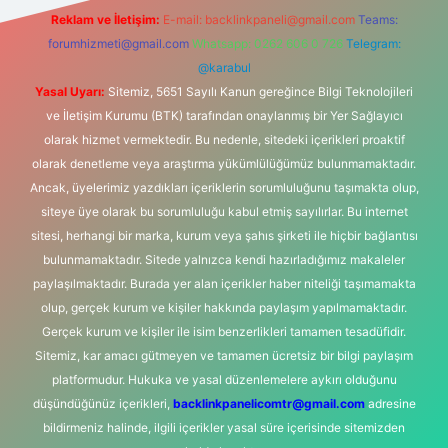
Reklam ve İletişim:
E-mail:
backlinkpaneli@gmail.com
Teams:
forumhizmeti@gmail.com
Whatsapp: 0262 606 0 726
Telegram:
@karabul
Yasal Uyarı:
Sitemiz, 5651 Sayılı Kanun gereğince Bilgi Teknolojileri
ve İletişim Kurumu (BTK) tarafından onaylanmış bir Yer Sağlayıcı
olarak hizmet vermektedir. Bu nedenle, sitedeki içerikleri proaktif
olarak denetleme veya araştırma yükümlülüğümüz bulunmamaktadır.
Ancak, üyelerimiz yazdıkları içeriklerin sorumluluğunu taşımakta olup,
siteye üye olarak bu sorumluluğu kabul etmiş sayılırlar. Bu internet
sitesi, herhangi bir marka, kurum veya şahıs şirketi ile hiçbir bağlantısı
bulunmamaktadır. Sitede yalnızca kendi hazırladığımız makaleler
paylaşılmaktadır. Burada yer alan içerikler haber niteliği taşımamakta
olup, gerçek kurum ve kişiler hakkında paylaşım yapılmamaktadır.
Gerçek kurum ve kişiler ile isim benzerlikleri tamamen tesadüfidir.
Sitemiz, kar amacı gütmeyen ve tamamen ücretsiz bir bilgi paylaşım
platformudur. Hukuka ve yasal düzenlemelere aykırı olduğunu
düşündüğünüz içerikleri,
backlinkpanelicomtr@gmail.com
adresine
bildirmeniz halinde, ilgili içerikler yasal süre içerisinde sitemizden