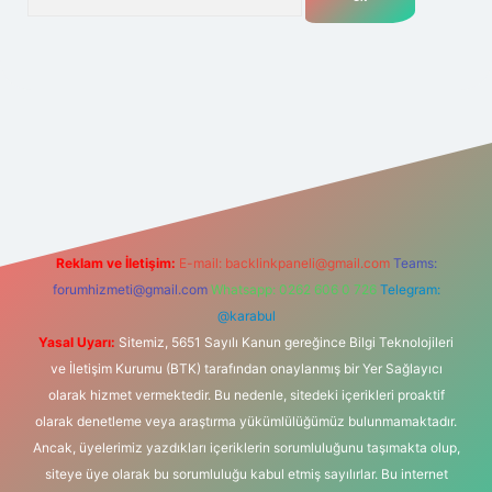
.net
Reklam ve İletişim:
E-mail:
backlinkpaneli@gmail.com
Teams:
forumhizmeti@gmail.com
Whatsapp: 0262 606 0 726
Telegram:
@karabul
Yasal Uyarı:
Sitemiz, 5651 Sayılı Kanun gereğince Bilgi Teknolojileri
ve İletişim Kurumu (BTK) tarafından onaylanmış bir Yer Sağlayıcı
olarak hizmet vermektedir. Bu nedenle, sitedeki içerikleri proaktif
olarak denetleme veya araştırma yükümlülüğümüz bulunmamaktadır.
Ancak, üyelerimiz yazdıkları içeriklerin sorumluluğunu taşımakta olup,
siteye üye olarak bu sorumluluğu kabul etmiş sayılırlar. Bu internet