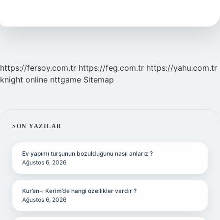
Nedir
Nasıl
Bulunur
https://fersoy.com.tr
https://feg.com.tr
https://yahu.com.tr
knight online
nttgame
Sitemap
SIDEBAR
SON YAZILAR
Ev yapımı turşunun bozulduğunu nasıl anlarız ?
Ağustos 6, 2026
Kur’an-ı Kerim’de hangi özellikler vardır ?
Ağustos 6, 2026