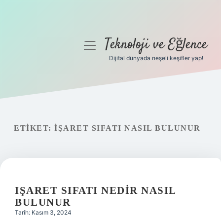
Teknoloji ve Eğlence
menüyü
aç
Dijital dünyada neşeli keşifler yap!
Anasayfa
Gizlilik Politikası
Yasal Uyarı
ETIKET:
İŞARET SIFATI NASIL BULUNUR
Hakkımızda
IŞARET SIFATI NEDIR NASIL
BULUNUR
Tarih: Kasım 3, 2024