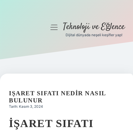
Teknoloji ve Eğlence
menüyü
aç
Dijital dünyada neşeli keşifler yap!
Anasayfa
Gizlilik Politikası
Yasal Uyarı
Hakkımızda
IŞARET SIFATI NEDIR NASIL
BULUNUR
Tarih: Kasım 3, 2024
İŞARET SIFATI