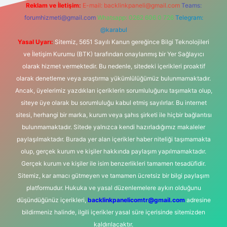
Reklam ve İletişim:
E-mail:
backlinkpaneli@gmail.com
Teams:
forumhizmeti@gmail.com
Whatsapp: 0262 606 0 726
Telegram:
@karabul
Yasal Uyarı:
Sitemiz, 5651 Sayılı Kanun gereğince Bilgi Teknolojileri
ve İletişim Kurumu (BTK) tarafından onaylanmış bir Yer Sağlayıcı
olarak hizmet vermektedir. Bu nedenle, sitedeki içerikleri proaktif
olarak denetleme veya araştırma yükümlülüğümüz bulunmamaktadır.
Ancak, üyelerimiz yazdıkları içeriklerin sorumluluğunu taşımakta olup,
siteye üye olarak bu sorumluluğu kabul etmiş sayılırlar. Bu internet
sitesi, herhangi bir marka, kurum veya şahıs şirketi ile hiçbir bağlantısı
bulunmamaktadır. Sitede yalnızca kendi hazırladığımız makaleler
paylaşılmaktadır. Burada yer alan içerikler haber niteliği taşımamakta
olup, gerçek kurum ve kişiler hakkında paylaşım yapılmamaktadır.
Gerçek kurum ve kişiler ile isim benzerlikleri tamamen tesadüfidir.
Sitemiz, kar amacı gütmeyen ve tamamen ücretsiz bir bilgi paylaşım
platformudur. Hukuka ve yasal düzenlemelere aykırı olduğunu
düşündüğünüz içerikleri,
backlinkpanelicomtr@gmail.com
adresine
bildirmeniz halinde, ilgili içerikler yasal süre içerisinde sitemizden
kaldırılacaktır.