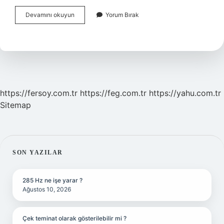
Man
Devamını okuyun
Yorum Bırak
Ne
D
https://fersoy.com.tr
https://feg.com.tr
https://yahu.com.tr
Sitemap
SIDEBAR
SON YAZILAR
285 Hz ne işe yarar ?
Ağustos 10, 2026
Çek teminat olarak gösterilebilir mi ?