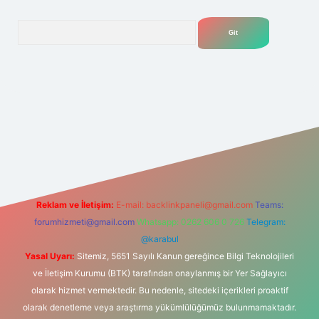
Arama
net
Reklam ve İletişim:
E-mail:
backlinkpaneli@gmail.com
Teams:
forumhizmeti@gmail.com
Whatsapp: 0262 606 0 726
Telegram:
@karabul
Yasal Uyarı:
Sitemiz, 5651 Sayılı Kanun gereğince Bilgi Teknolojileri
ve İletişim Kurumu (BTK) tarafından onaylanmış bir Yer Sağlayıcı
olarak hizmet vermektedir. Bu nedenle, sitedeki içerikleri proaktif
olarak denetleme veya araştırma yükümlülüğümüz bulunmamaktadır.