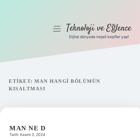
Teknoloji ve Eğlence
menüyü
aç
Dijital dünyada neşeli keşifler yap!
Anasayfa
Gizlilik Politikası
Yasal Uyarı
ETIKET:
MAN HANGI BÖLÜMÜN
KISALTMASI
Hakkımızda
MAN NE D
Tarih: Kasım 3, 2024