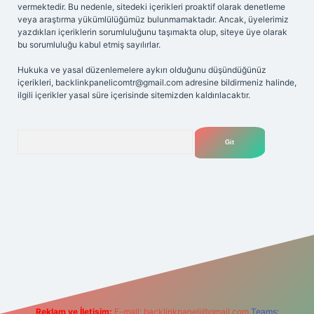
vermektedir. Bu nedenle, sitedeki içerikleri proaktif olarak denetleme
veya araştırma yükümlülüğümüz bulunmamaktadır. Ancak, üyelerimiz
yazdıkları içeriklerin sorumluluğunu taşımakta olup, siteye üye olarak
bu sorumluluğu kabul etmiş sayılırlar.
Hukuka ve yasal düzenlemelere aykırı olduğunu düşündüğünüz
içerikleri,
backlinkpanelicomtr@gmail.com
adresine bildirmeniz halinde,
ilgili içerikler yasal süre içerisinde sitemizden kaldırılacaktır.
Arama
ilbetgir.net
Reklam ve İletişim:
E-mail:
backlinkpaneli@gmail.com
Teams: