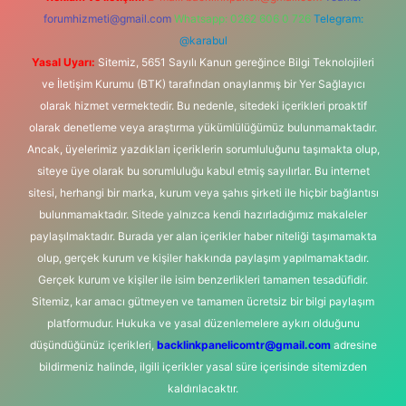
forumhizmeti@gmail.com
Whatsapp: 0262 606 0 726
Telegram:
@karabul
Yasal Uyarı:
Sitemiz, 5651 Sayılı Kanun gereğince Bilgi Teknolojileri
ve İletişim Kurumu (BTK) tarafından onaylanmış bir Yer Sağlayıcı
olarak hizmet vermektedir. Bu nedenle, sitedeki içerikleri proaktif
olarak denetleme veya araştırma yükümlülüğümüz bulunmamaktadır.
Ancak, üyelerimiz yazdıkları içeriklerin sorumluluğunu taşımakta olup,
siteye üye olarak bu sorumluluğu kabul etmiş sayılırlar. Bu internet
sitesi, herhangi bir marka, kurum veya şahıs şirketi ile hiçbir bağlantısı
bulunmamaktadır. Sitede yalnızca kendi hazırladığımız makaleler
paylaşılmaktadır. Burada yer alan içerikler haber niteliği taşımamakta
olup, gerçek kurum ve kişiler hakkında paylaşım yapılmamaktadır.
Gerçek kurum ve kişiler ile isim benzerlikleri tamamen tesadüfidir.
Sitemiz, kar amacı gütmeyen ve tamamen ücretsiz bir bilgi paylaşım
platformudur. Hukuka ve yasal düzenlemelere aykırı olduğunu
düşündüğünüz içerikleri,
backlinkpanelicomtr@gmail.com
adresine
bildirmeniz halinde, ilgili içerikler yasal süre içerisinde sitemizden
kaldırılacaktır.