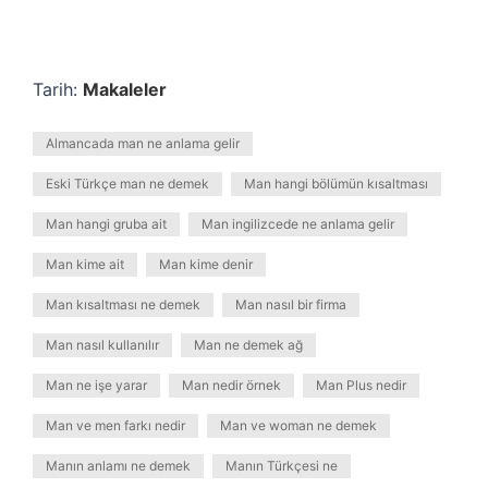
Tarih:
Makaleler
Almancada man ne anlama gelir
Eski Türkçe man ne demek
Man hangi bölümün kısaltması
Man hangi gruba ait
Man ingilizcede ne anlama gelir
Man kime ait
Man kime denir
Man kısaltması ne demek
Man nasıl bir firma
Man nasıl kullanılır
Man ne demek ağ
Man ne işe yarar
Man nedir örnek
Man Plus nedir
Man ve men farkı nedir
Man ve woman ne demek
Manın anlamı ne demek
Manın Türkçesi ne