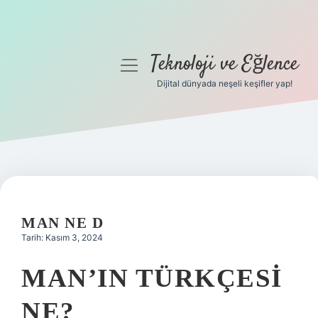
Teknoloji ve Eğlence
menüyü
aç
Dijital dünyada neşeli keşifler yap!
Anasayfa
Gizlilik Politikası
Yasal Uyarı
Hakkımızda
MAN NE D
Tarih: Kasım 3, 2024
MAN’IN TÜRKÇESI
NE?