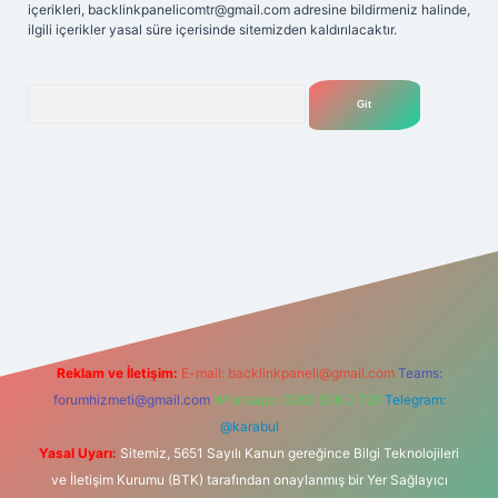
içerikleri,
backlinkpanelicomtr@gmail.com
adresine bildirmeniz halinde,
ilgili içerikler yasal süre içerisinde sitemizden kaldırılacaktır.
Arama
net
Reklam ve İletişim:
E-mail:
backlinkpaneli@gmail.com
Teams:
forumhizmeti@gmail.com
Whatsapp: 0262 606 0 726
Telegram:
@karabul
Yasal Uyarı:
Sitemiz, 5651 Sayılı Kanun gereğince Bilgi Teknolojileri
ve İletişim Kurumu (BTK) tarafından onaylanmış bir Yer Sağlayıcı