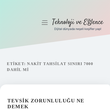
Teknoloji ve Eğlence
menüyü
aç
Dijital dünyada neşeli keşifler yap!
Anasayfa
Gizlilik Politikası
Yasal Uyarı
ETIKET:
NAKIT TAHSILAT SINIRI 7000
DAHIL MI
Hakkımızda
TEVSIK ZORUNLULUĞU NE
DEMEK