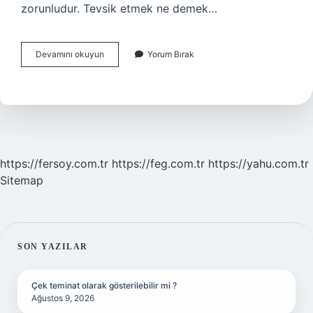
zorunludur. Tevsik etmek ne demek…
Tevsik
Devamını okuyun
Yorum Bırak
Zorunluluğu
Ne
Demek
https://fersoy.com.tr
https://feg.com.tr
https://yahu.com.tr
Sitemap
SIDEBAR
SON YAZILAR
Çek teminat olarak gösterilebilir mi ?
Ağustos 9, 2026