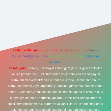
ilbetgir.net
Reklam ve İletişim:
E-mail:
backlinkpaneli@gmail.com
Teams:
forumhizmeti@gmail.com
Whatsapp: 0262 606 0 726
Telegram:
@karabul
Yasal Uyarı:
Sitemiz, 5651 Sayılı Kanun gereğince Bilgi Teknolojileri
ve İletişim Kurumu (BTK) tarafından onaylanmış bir Yer Sağlayıcı
olarak hizmet vermektedir. Bu nedenle, sitedeki içerikleri proaktif
olarak denetleme veya araştırma yükümlülüğümüz bulunmamaktadır.
Ancak, üyelerimiz yazdıkları içeriklerin sorumluluğunu taşımakta olup,
siteye üye olarak bu sorumluluğu kabul etmiş sayılırlar. Bu internet
sitesi, herhangi bir marka, kurum veya şahıs şirketi ile hiçbir bağlantısı
bulunmamaktadır. Sitede yalnızca kendi hazırladığımız makaleler