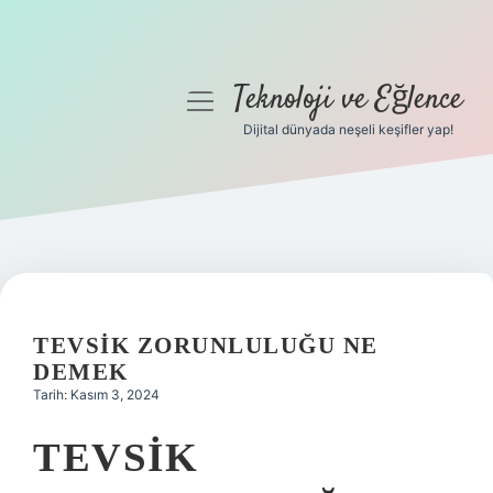
Teknoloji ve Eğlence
menüyü
aç
Dijital dünyada neşeli keşifler yap!
Anasayfa
Gizlilik Politikası
Yasal Uyarı
Hakkımızda
TEVSIK ZORUNLULUĞU NE
DEMEK
Tarih: Kasım 3, 2024
TEVSIK