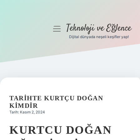
Teknoloji ve Eğlence
menüyü
aç
Dijital dünyada neşeli keşifler yap!
Anasayfa
Gizlilik Politikası
Yasal Uyarı
Hakkımızda
TARIHTE KURTÇU DOĞAN
KIMDIR
Tarih: Kasım 2, 2024
KURTCU DOĞAN