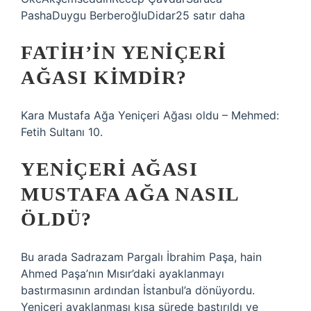
PashaDuygu BerberoğluDidar25 satır daha
FATIH’IN YENIÇERI
AĞASI KIMDIR?
Kara Mustafa Ağa Yeniçeri Ağası oldu – Mehmed:
Fetih Sultanı 10.
YENIÇERI AĞASI
MUSTAFA AĞA NASIL
ÖLDÜ?
Bu arada Sadrazam Pargalı İbrahim Paşa, hain
Ahmed Paşa’nın Mısır’daki ayaklanmayı
bastırmasının ardından İstanbul’a dönüyordu.
Yeniçeri ayaklanması kısa sürede bastırıldı ve