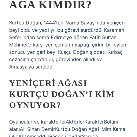
AĞA KIMDIR?
Kurtçu Doğan, 1444’teki Varna Savaşı’nda yeniçeri
beyi oldu ve yedi yıl bu görevi sürdürdü. Karaman
Seferi’nden sonra Edirne’ye dönen Fatih Sultan
Mehmet’e karşı yeniçerilerin yaptığı çirkin bir eylem
sonucu yeniçeri beyi Kuşçu Doğan şiddetli kırbaç
cezasına çarptırıldı, görevinden alındı ​​ve
Amasya’ya sürüldü.
YENIÇERI AĞASI
KURTÇU DOĞAN’I KIM
OYNUYOR?
Oyuncular ve karakterlerAktörlerKarakterBölüm
alanıAli Sinan DemirKurtçu Doğan Ağa1-Mim Kemal
ÖkeAkşemseddinRecep ÇavdarSaruca