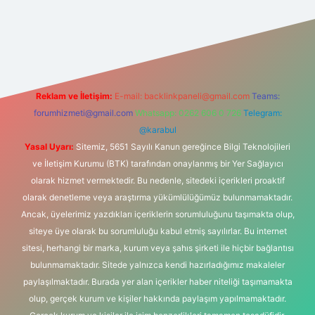
t
Reklam ve İletişim:
E-mail:
backlinkpaneli@gmail.com
Teams:
forumhizmeti@gmail.com
Whatsapp: 0262 606 0 726
Telegram:
@karabul
Yasal Uyarı:
Sitemiz, 5651 Sayılı Kanun gereğince Bilgi Teknolojileri
ve İletişim Kurumu (BTK) tarafından onaylanmış bir Yer Sağlayıcı
olarak hizmet vermektedir. Bu nedenle, sitedeki içerikleri proaktif
olarak denetleme veya araştırma yükümlülüğümüz bulunmamaktadır.
Ancak, üyelerimiz yazdıkları içeriklerin sorumluluğunu taşımakta olup,
siteye üye olarak bu sorumluluğu kabul etmiş sayılırlar. Bu internet
sitesi, herhangi bir marka, kurum veya şahıs şirketi ile hiçbir bağlantısı
bulunmamaktadır. Sitede yalnızca kendi hazırladığımız makaleler
paylaşılmaktadır. Burada yer alan içerikler haber niteliği taşımamakta
olup, gerçek kurum ve kişiler hakkında paylaşım yapılmamaktadır.