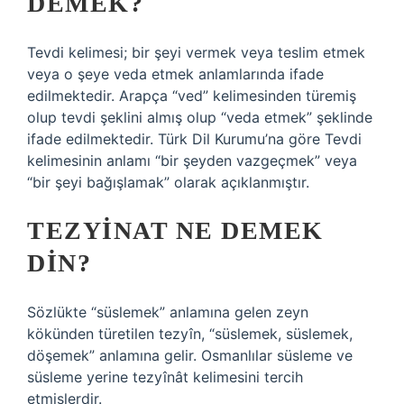
DEMEK?
Tevdi kelimesi; bir şeyi vermek veya teslim etmek
veya o şeye veda etmek anlamlarında ifade
edilmektedir. Arapça “ved” kelimesinden türemiş
olup tevdi şeklini almış olup “veda etmek” şeklinde
ifade edilmektedir. Türk Dil Kurumu’na göre Tevdi
kelimesinin anlamı “bir şeyden vazgeçmek” veya
“bir şeyi bağışlamak” olarak açıklanmıştır.
TEZYINAT NE DEMEK
DIN?
Sözlükte “süslemek” anlamına gelen zeyn
kökünden türetilen tezyîn, “süslemek, süslemek,
döşemek” anlamına gelir. Osmanlılar süsleme ve
süsleme yerine tezyînât kelimesini tercih
etmişlerdir.