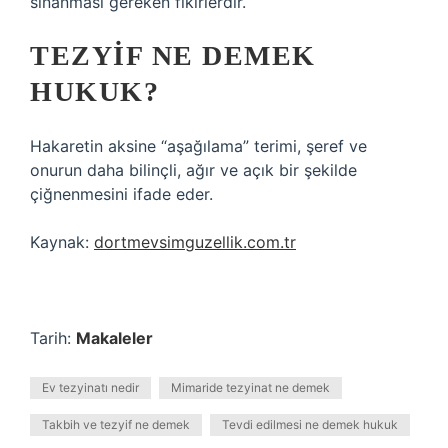
sınanması gereken fikirlerdir.
TEZYIF NE DEMEK
HUKUK?
Hakaretin aksine “aşağılama” terimi, şeref ve
onurun daha bilinçli, ağır ve açık bir şekilde
çiğnenmesini ifade eder.
Kaynak:
dortmevsimguzellik.com.tr
Tarih:
Makaleler
Ev tezyinatı nedir
Mimaride tezyinat ne demek
Takbih ve tezyif ne demek
Tevdi edilmesi ne demek hukuk