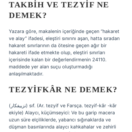
TAKBIH VE TEZYIF NE
DEMEK?
Yazara göre, makalenin içeriğinde geçen “hakaret
ve alay” ifadesi, eleştiri sınırını aşan, hatta sıradan
hakaret sınırlarının da ötesine geçen ağır bir
hakareti ifade etmekte olup, eleştiri sınırları
içerisinde kalan bir değerlendirmenin 24110.
maddede yer alan suçu oluşturmadığı
anlaşılmaktadır.
TEZYIFKÂR NE DEMEK?
(ﺗﺰﻳﻴﻔﻜﺎﺭ) sıf. (Ar. tezyіf ve Farsça. tezyіf-kār -kār
ekiyle) Alaycı, küçümseyici: Ve bu garip macera
uzun süre elçiliklerde, yabancı sığınaklarda ve
düşman basınlarında alaycı kahkahalar ve zehirli