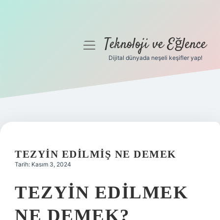
Teknoloji ve Eğlence
menüyü
aç
Dijital dünyada neşeli keşifler yap!
Anasayfa
Gizlilik Politikası
Yasal Uyarı
Hakkımızda
TEZYIN EDILMIŞ NE DEMEK
Tarih: Kasım 3, 2024
TEZYIN EDILMEK
NE DEMEK?