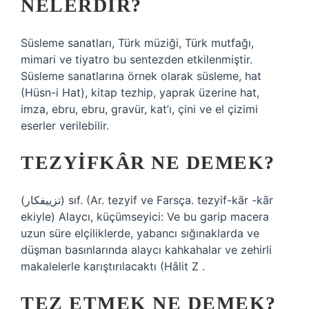
NELERDIR?
Süsleme sanatları, Türk müziği, Türk mutfağı,
mimari ve tiyatro bu sentezden etkilenmiştir.
Süsleme sanatlarına örnek olarak süsleme, hat
(Hüsn-i Hat), kitap tezhip, yaprak üzerine hat,
imza, ebru, ebru, gravür, kat’ı, çini ve el çizimi
eserler verilebilir.
TEZYIFKÂR NE DEMEK?
(ﺗﺰﻳﻴﻔﻜﺎﺭ) sıf. (Ar. tezyіf ve Farsça. tezyіf-kār -kār
ekiyle) Alaycı, küçümseyici: Ve bu garip macera
uzun süre elçiliklerde, yabancı sığınaklarda ve
düşman basınlarında alaycı kahkahalar ve zehirli
makalelerle karıştırılacaktı (Hâlit Z .
TEZ ETMEK NE DEMEK?