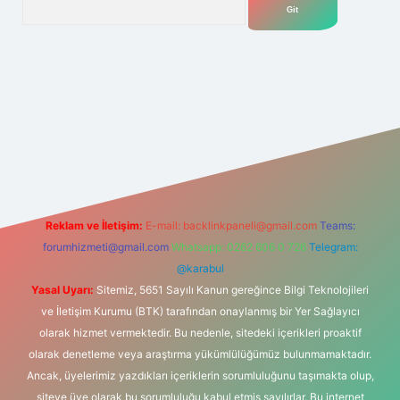
et
Reklam ve İletişim:
E-mail:
backlinkpaneli@gmail.com
Teams:
forumhizmeti@gmail.com
Whatsapp: 0262 606 0 726
Telegram:
@karabul
Yasal Uyarı:
Sitemiz, 5651 Sayılı Kanun gereğince Bilgi Teknolojileri
ve İletişim Kurumu (BTK) tarafından onaylanmış bir Yer Sağlayıcı
olarak hizmet vermektedir. Bu nedenle, sitedeki içerikleri proaktif
olarak denetleme veya araştırma yükümlülüğümüz bulunmamaktadır.
Ancak, üyelerimiz yazdıkları içeriklerin sorumluluğunu taşımakta olup,
siteye üye olarak bu sorumluluğu kabul etmiş sayılırlar. Bu internet