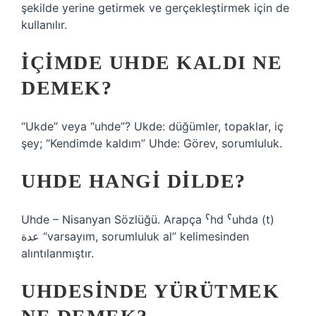
şekilde yerine getirmek ve gerçekleştirmek için de
kullanılır.
İÇIMDE UHDE KALDI NE
DEMEK?
“Ukde” veya “uhde”? Ukde: düğümler, topaklar, iç
şey; “Kendimde kaldım” Uhde: Görev, sorumluluk.
UHDE HANGI DILDE?
Uhde – Nisanyan Sözlüğü. Arapça ˁhd ˁuhda (t)
عدة “varsayım, sorumluluk al” kelimesinden
alıntılanmıştır.
UHDESINDE YÜRÜTMEK