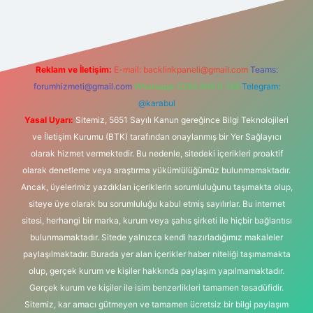
gir.net
Reklam ve İletişim:
E-mail:
backlinkpaneli@gmail.com
Teams:
forumhizmeti@gmail.com
Whatsapp: 0262 606 0 726
Telegram:
@karabul
Yasal Uyarı:
Sitemiz, 5651 Sayılı Kanun gereğince Bilgi Teknolojileri
ve İletişim Kurumu (BTK) tarafından onaylanmış bir Yer Sağlayıcı
olarak hizmet vermektedir. Bu nedenle, sitedeki içerikleri proaktif
olarak denetleme veya araştırma yükümlülüğümüz bulunmamaktadır.
Ancak, üyelerimiz yazdıkları içeriklerin sorumluluğunu taşımakta olup,
siteye üye olarak bu sorumluluğu kabul etmiş sayılırlar. Bu internet
sitesi, herhangi bir marka, kurum veya şahıs şirketi ile hiçbir bağlantısı
bulunmamaktadır. Sitede yalnızca kendi hazırladığımız makaleler
paylaşılmaktadır. Burada yer alan içerikler haber niteliği taşımamakta
olup, gerçek kurum ve kişiler hakkında paylaşım yapılmamaktadır.
Gerçek kurum ve kişiler ile isim benzerlikleri tamamen tesadüfidir.
Sitemiz, kar amacı gütmeyen ve tamamen ücretsiz bir bilgi paylaşım