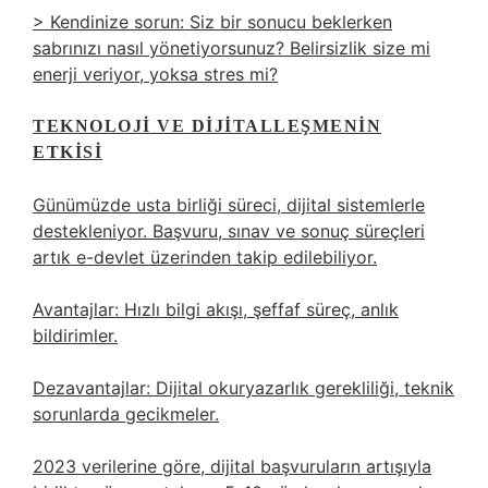
> Kendinize sorun: Siz bir sonucu beklerken
sabrınızı nasıl yönetiyorsunuz? Belirsizlik size mi
enerji veriyor, yoksa stres mi?
TEKNOLOJI VE DIJITALLEŞMENIN
ETKISI
Günümüzde usta birliği süreci, dijital sistemlerle
destekleniyor. Başvuru, sınav ve sonuç süreçleri
artık e-devlet üzerinden takip edilebiliyor.
Avantajlar: Hızlı bilgi akışı, şeffaf süreç, anlık
bildirimler.
Dezavantajlar: Dijital okuryazarlık gerekliliği, teknik
sorunlarda gecikmeler.
2023 verilerine göre, dijital başvuruların artışıyla