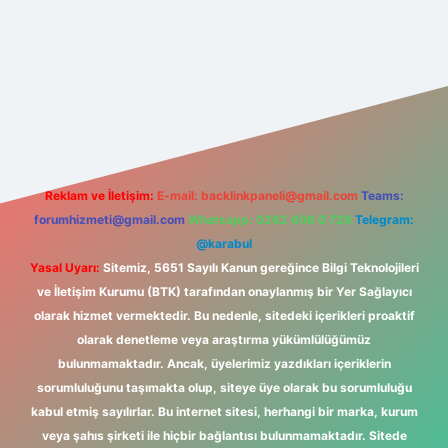
t
Reklam ve İletişim:
E-mail:
backlinkpaneli@gmail.com
Teams:
forumhizmeti@gmail.com
Whatsapp: 0262 606 0 726
Telegram:
@karabul
Yasal Uyarı:
Sitemiz, 5651 Sayılı Kanun gereğince Bilgi Teknolojileri
ve İletişim Kurumu (BTK) tarafından onaylanmış bir Yer Sağlayıcı
olarak hizmet vermektedir. Bu nedenle, sitedeki içerikleri proaktif
olarak denetleme veya araştırma yükümlülüğümüz
bulunmamaktadır. Ancak, üyelerimiz yazdıkları içeriklerin
sorumluluğunu taşımakta olup, siteye üye olarak bu sorumluluğu
kabul etmiş sayılırlar. Bu internet sitesi, herhangi bir marka, kurum
veya şahıs şirketi ile hiçbir bağlantısı bulunmamaktadır. Sitede