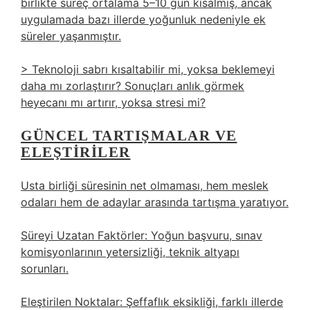
birlikte süreç ortalama 5–10 gün kısalmış, ancak
uygulamada bazı illerde yoğunluk nedeniyle ek
süreler yaşanmıştır.
> Teknoloji sabrı kısaltabilir mi, yoksa beklemeyi
daha mı zorlaştırır? Sonuçları anlık görmek
heyecanı mı artırır, yoksa stresi mi?
GÜNCEL TARTIŞMALAR VE
ELEŞTIRILER
Usta birliği süresinin net olmaması, hem meslek
odaları hem de adaylar arasında tartışma yaratıyor.
Süreyi Uzatan Faktörler: Yoğun başvuru, sınav
komisyonlarının yetersizliği, teknik altyapı
sorunları.
Eleştirilen Noktalar: Şeffaflık eksikliği, farklı illerde