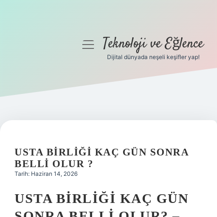
Teknoloji ve Eğlence
menüyü
aç
Dijital dünyada neşeli keşifler yap!
Anasayfa
Gizlilik Politikası
Yasal Uyarı
Hakkımızda
USTA BIRLIĞI KAÇ GÜN SONRA
BELLI OLUR ?
Tarih: Haziran 14, 2026
USTA BIRLIĞI KAÇ GÜN
SONRA BELLI OLUR? –