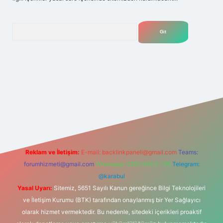
Arama
et
Reklam ve İletişim:
E-mail:
backlinkpaneli@gmail.com
Teams:
forumhizmeti@gmail.com
Whatsapp: 0262 606 0 726
Telegram:
@karabul
Yasal Uyarı:
Sitemiz, 5651 Sayılı Kanun gereğince Bilgi Teknolojileri
ve İletişim Kurumu (BTK) tarafından onaylanmış bir Yer Sağlayıcı
olarak hizmet vermektedir. Bu nedenle, sitedeki içerikleri proaktif