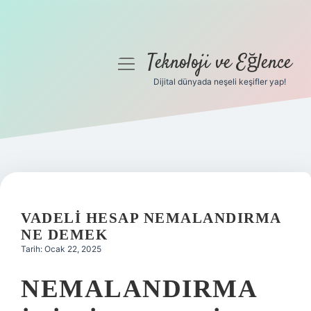
Teknoloji ve Eğlence
menüyü
aç
Dijital dünyada neşeli keşifler yap!
Anasayfa
Gizlilik Politikası
Yasal Uyarı
Hakkımızda
VADELI HESAP NEMALANDIRMA
NE DEMEK
Tarih: Ocak 22, 2025
NEMALANDIRMA