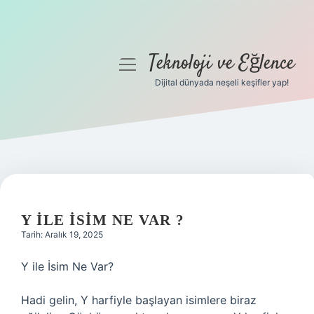
Teknoloji ve Eğlence
menüyü
aç
Dijital dünyada neşeli keşifler yap!
Anasayfa
Gizlilik Politikası
Yasal Uyarı
Hakkımızda
Y ILE ISIM NE VAR ?
Tarih: Aralık 19, 2025
Y ile İsim Ne Var?
Hadi gelin, Y harfiyle başlayan isimlere biraz