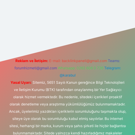
tgir.net
Reklam ve İletişim:
E-mail:
backlinkpaneli@gmail.com
Teams:
forumhizmeti@gmail.com
Whatsapp: 0262 606 0 726
Telegram:
@karabul
Yasal Uyarı:
Sitemiz, 5651 Sayılı Kanun gereğince Bilgi Teknolojileri
ve İletişim Kurumu (BTK) tarafından onaylanmış bir Yer Sağlayıcı
olarak hizmet vermektedir. Bu nedenle, sitedeki içerikleri proaktif
olarak denetleme veya araştırma yükümlülüğümüz bulunmamaktadır.
Ancak, üyelerimiz yazdıkları içeriklerin sorumluluğunu taşımakta olup,
siteye üye olarak bu sorumluluğu kabul etmiş sayılırlar. Bu internet
sitesi, herhangi bir marka, kurum veya şahıs şirketi ile hiçbir bağlantısı
bulunmamaktadır. Sitede yalnızca kendi hazırladığımız makaleler