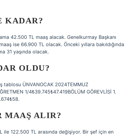
E KADAR?
talama 42.500 TL maaş alacak. Genelkurmay Başkanı
maaş ise 66.900 TL olacak. Önceki yıllara bakıldığında
a 31 yaşında olacak.
DAR OLDU?
maaş tablosu ÜNVANOCAK 2024TEMMUZ
ĞRETMEN 1/4₺39.745₺47.419BÖLÜM GÖREVLİSİ 1.
.674₺58.
R MAAŞ ALIR?
TL ile 122.500 TL arasında değişiyor. Bir şef için en