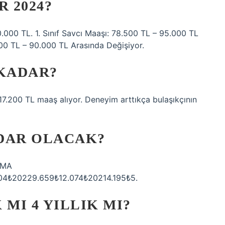
 2024?
.000 TL. 1. Sınıf Savcı Maaşı: 78.500 TL – 95.000 TL
500 TL – 90.000 TL Arasında Değişiyor.
 KADAR?
17.200 TL maaş alıyor. Deneyim arttıkça bulaşıkçının
ADAR OLACAK?
AMA
4₺20229.659₺12.074₺20214.195₺5.
MI 4 YILLIK MI?