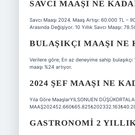
SAVCI MAAŞI NE KADAR
Savcı Maaşı 2024. Maaş Artışı: 60.000 TL – 90
Arasında Değişiyor. 10 Yıllık Savcı Maaşı: 78.
BULAŞIKÇI MAAŞI NE
Verilere göre; En az deneyime sahip bulaşıkçı 
maaşı %24 artıyor.
2024 ŞEF MAAŞI NE K
Yıla Göre MaaşlarYILSONUEN DÜŞÜKORTAL
MAAŞ202452.660₺65.825₺202332.163₺40.20
GASTRONOMI 2 YILLIK 