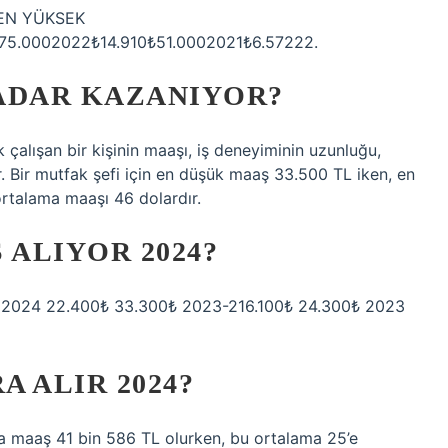
 EN YÜKSEK
5.0002022₺14.910₺51.0002021₺6.57222.
ADAR KAZANIYOR?
 çalışan bir kişinin maaşı, iş deneyiminin uzunluğu,
ır. Bir mutfak şefi için en düşük maaş 33.500 TL iken, en
ortalama maaşı 46 dolardır.
 ALIYOR 2024?
ş 2024 22.400₺ 33.300₺ 2023-216.100₺ 24.300₺ 2023
 ALIR 2024?
ma maaş 41 bin 586 TL olurken, bu ortalama 25’e