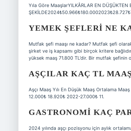
Yıla Göre MaaşlarYILKÂRLAR EN DÜŞÜKTEN
ŞEKİLDE2024₺50.966₺180.0002023₺28.727₺7
YEMEK ŞEFLERI NE K
Mutfak şefi maaşı ne kadar? Mutfak şefi olarak
şirket ve iş kapsamı gibi birçok kritere bağlıd
yüksek maaş 71.800 TL’dir. Bir mutfak şefinin 
AŞÇILAR KAÇ TL MAAŞ
Aşçı Maaş Yılı En Düşük Maaş Ortalama Maa
12.000₺ 18.920₺ 2022-27.000₺ 11.
GASTRONOMI KAÇ PARA
2024 yılında aşçı pozisyonu için aylık ortala