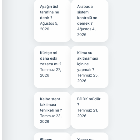
Ayağın üst
Arabada
tarafına ne
sistem
denir ?
kontrolü ne
Ağustos 5,
demek ?
2026
Ağustos 4,
2026
Kürtçe mi
Klima su
daha eski
akıtmaması
zazaca mı ?
için ne
Temmuz 27,
yapmalı ?
2026
Temmuz 25,
2026
Kalbe stent
BDDK müdür
takılması
?
tehlikeli mi ?
Temmuz 21,
Temmuz 23,
2026
2026
iPhone
Yonca mı