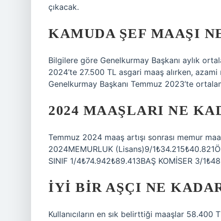
çıkacak.
KAMUDA ŞEF MAAŞI N
Bilgilere göre Genelkurmay Başkanı aylık or
2024’te 27.500 TL asgari maaş alırken, azami 
Genelkurmay Başkanı Temmuz 2023’te ortalam
2024 MAAŞLARI NE KA
Temmuz 2024 maaş artışı sonrası memur 
2024MEMURLUK (Lisans)9/1₺34.215₺40.821Ö
SINIF 1/4₺74.942₺89.413BAŞ KOMİSER 3/1₺48
İYI BIR AŞÇI NE KADA
Kullanıcıların en sık belirttiği maaşlar 58.400 