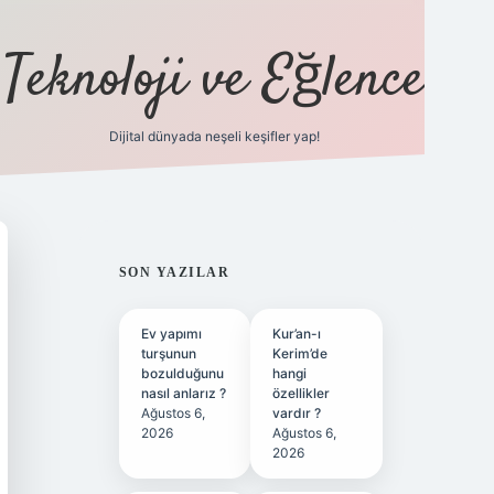
Teknoloji ve Eğlence
Dijital dünyada neşeli keşifler yap!
ilbetgir.net
SIDEBAR
SON YAZILAR
Ev yapımı
Kur’an-ı
turşunun
Kerim’de
bozulduğunu
hangi
nasıl anlarız ?
özellikler
Ağustos 6,
vardır ?
2026
Ağustos 6,
2026