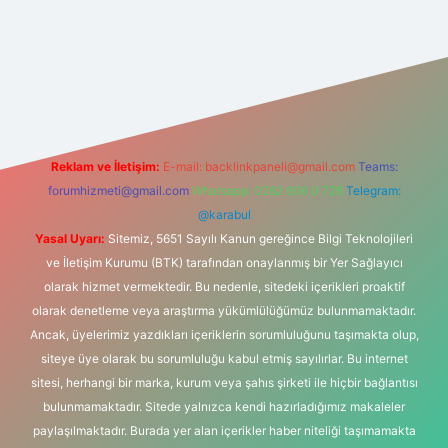
ilbetgir.net
Reklam ve İletişim:
E-mail:
backlinkpaneli@gmail.com
Teams:
forumhizmeti@gmail.com
Whatsapp: 0262 606 0 726
Telegram:
@karabul
Yasal Uyarı:
Sitemiz, 5651 Sayılı Kanun gereğince Bilgi Teknolojileri
ve İletişim Kurumu (BTK) tarafından onaylanmış bir Yer Sağlayıcı
olarak hizmet vermektedir. Bu nedenle, sitedeki içerikleri proaktif
olarak denetleme veya araştırma yükümlülüğümüz bulunmamaktadır.
Ancak, üyelerimiz yazdıkları içeriklerin sorumluluğunu taşımakta olup,
siteye üye olarak bu sorumluluğu kabul etmiş sayılırlar. Bu internet
sitesi, herhangi bir marka, kurum veya şahıs şirketi ile hiçbir bağlantısı
bulunmamaktadır. Sitede yalnızca kendi hazırladığımız makaleler
paylaşılmaktadır. Burada yer alan içerikler haber niteliği taşımamakta