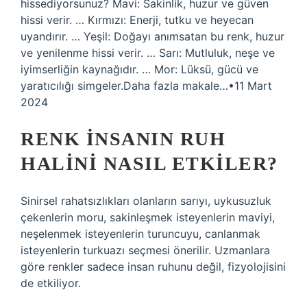
hissediyorsunuz? Mavi: Sakinlik, huzur ve güven
hissi verir. … Kırmızı: Enerji, tutku ve heyecan
uyandırır. … Yeşil: Doğayı anımsatan bu renk, huzur
ve yenilenme hissi verir. … Sarı: Mutluluk, neşe ve
iyimserliğin kaynağıdır. … Mor: Lüksü, gücü ve
yaratıcılığı simgeler.Daha fazla makale…•11 Mart
2024
RENK INSANIN RUH
HALINI NASIL ETKILER?
Sinirsel rahatsızlıkları olanların sarıyı, uykusuzluk
çekenlerin moru, sakinleşmek isteyenlerin maviyi,
neşelenmek isteyenlerin turuncuyu, canlanmak
isteyenlerin turkuazı seçmesi önerilir. Uzmanlara
göre renkler sadece insan ruhunu değil, fizyolojisini
de etkiliyor.