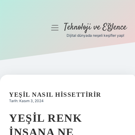
Teknoloji ve Eğlence
menüyü
aç
Dijital dünyada neşeli keşifler yap!
Anasayfa
Gizlilik Politikası
Yasal Uyarı
Hakkımızda
YEŞIL NASIL HISSETTIRIR
Tarih: Kasım 3, 2024
YEŞIL RENK
INSANA NE