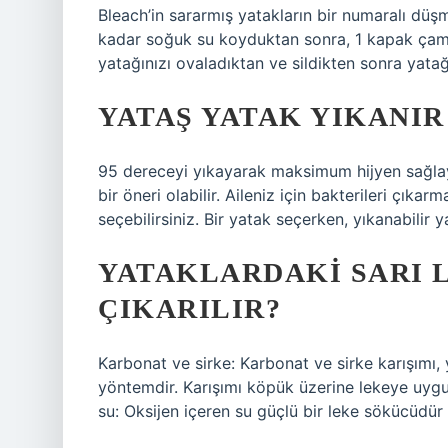
Bleach’in sararmış yatakların bir numaralı düş
kadar soğuk su koyduktan sonra, 1 kapak çamaş
yatağınızı ovaladıktan ve sildikten sonra yatağı
YATAŞ YATAK YIKANIR
95 dereceyi yıkayarak maksimum hijyen sağlay
bir öneri olabilir. Aileniz için bakterileri çıka
seçebilirsiniz. Bir yatak seçerken, yıkanabilir y
YATAKLARDAKI SARI 
ÇIKARILIR?
Karbonat ve sirke: Karbonat ve sirke karışımı, y
yöntemdir. Karışımı köpük üzerine lekeye uygu
su: Oksijen içeren su güçlü bir leke sökücüdür ve