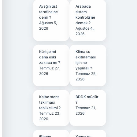
Ayağın üst
Arabada
tarafına ne
sistem
denir ?
kontrolü ne
Ağustos 5,
demek ?
2026
Ağustos 4,
2026
Kürtçe mi
Klima su
daha eski
akıtmaması
zazaca mı ?
için ne
Temmuz 27,
yapmalı ?
2026
Temmuz 25,
2026
Kalbe stent
BDDK müdür
takılması
?
tehlikeli mi ?
Temmuz 21,
Temmuz 23,
2026
2026
iPhone
Yonca mı