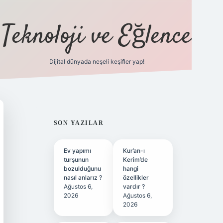
Teknoloji ve Eğlence
Dijital dünyada neşeli keşifler yap!
ilbetgir.net
SIDEBAR
SON YAZILAR
Ev yapımı
Kur’an-ı
turşunun
Kerim’de
bozulduğunu
hangi
nasıl anlarız ?
özellikler
Ağustos 6,
vardır ?
2026
Ağustos 6,
2026