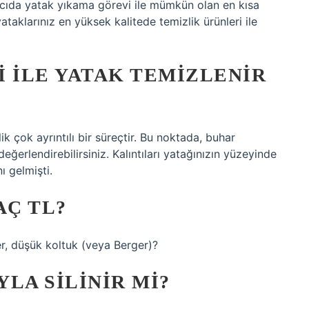
ıcıda yatak yıkama görevi ile mümkün olan en kısa
yataklarınız en yüksek kalitede temizlik ürünleri ile
 ILE YATAK TEMIZLENIR
ik çok ayrıntılı bir süreçtir. Bu noktada, buhar
ğerlendirebilirsiniz. Kalıntıları yatağınızın yüzeyinde
ı gelmişti.
Ç TL?
er, düşük koltuk (veya Berger)?
LA SILINIR MI?