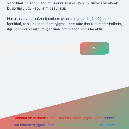
yazdıkları içeriklerin sorumluluğunu taşımakta olup, siteye üye olarak
bu sorumluluğu kabul etmiş sayılırlar.
Hukuka ve yasal düzenlemelere aykırı olduğunu düşündüğünüz
içerikleri,
backlinkpanelicomtr@gmail.com
adresine bildirmeniz halinde,
ilgili içerikler yasal süre içerisinde sitemizden kaldırılacaktır.
Arama
tgir.net
Reklam ve İletişim:
E-mail:
backlinkpaneli@gmail.com
Teams:
forumhizmeti@gmail.com
Whatsapp: 0262 606 0 726
Telegram: