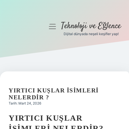
Teknoloji ve Eğlence
menüyü
aç
Dijital dünyada neşeli keşifler yap!
Anasayfa
Gizlilik Politikası
Yasal Uyarı
Hakkımızda
YIRTICI KUŞLAR ISIMLERI
NELERDIR ?
Tarih: Mart 24, 2026
YIRTICI KUŞLAR
İSIMLERI NELERDIR?