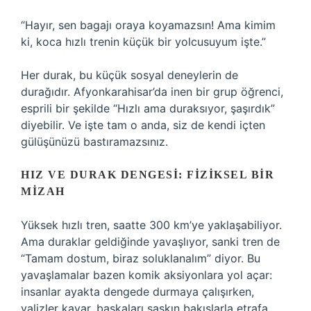
“Hayır, sen bagajı oraya koyamazsın! Ama kimim
ki, koca hızlı trenin küçük bir yolcusuyum işte.”
Her durak, bu küçük sosyal deneylerin de
durağıdır. Afyonkarahisar’da inen bir grup öğrenci,
esprili bir şekilde “Hızlı ama duraksıyor, şaşırdık”
diyebilir. Ve işte tam o anda, siz de kendi içten
gülüşünüzü bastıramazsınız.
HIZ VE DURAK DENGESI: FIZIKSEL BIR
MIZAH
Yüksek hızlı tren, saatte 300 km’ye yaklaşabiliyor.
Ama duraklar geldiğinde yavaşlıyor, sanki tren de
“Tamam dostum, biraz soluklanalım” diyor. Bu
yavaşlamalar bazen komik aksiyonlara yol açar:
insanlar ayakta dengede durmaya çalışırken,
valizler kayar, başkaları şaşkın bakışlarla etrafa