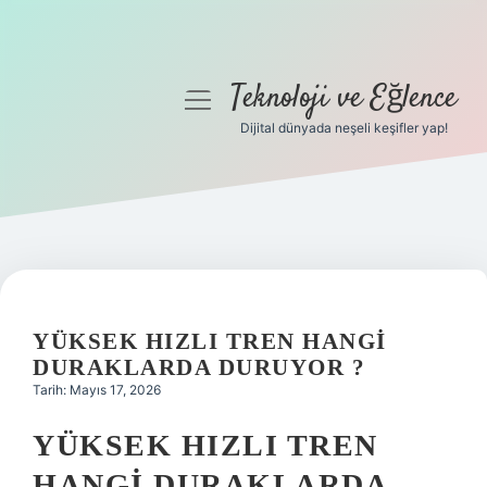
Teknoloji ve Eğlence
menüyü
aç
Dijital dünyada neşeli keşifler yap!
Anasayfa
Gizlilik Politikası
Yasal Uyarı
Hakkımızda
YÜKSEK HIZLI TREN HANGI
DURAKLARDA DURUYOR ?
Tarih: Mayıs 17, 2026
YÜKSEK HIZLI TREN
HANGI DURAKLARDA