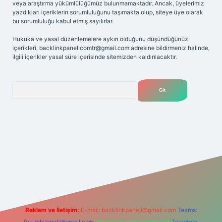
veya araştırma yükümlülüğümüz bulunmamaktadır. Ancak, üyelerimiz
yazdıkları içeriklerin sorumluluğunu taşımakta olup, siteye üye olarak
bu sorumluluğu kabul etmiş sayılırlar.
Hukuka ve yasal düzenlemelere aykırı olduğunu düşündüğünüz
içerikleri,
backlinkpanelicomtr@gmail.com
adresine bildirmeniz halinde,
ilgili içerikler yasal süre içerisinde sitemizden kaldırılacaktır.
Arama
.net
Reklam ve İletişim:
E-mail:
backlinkpaneli@gmail.com
Teams:
forumhizmeti@gmail.com
Whatsapp: 0262 606 0 726
Telegram: