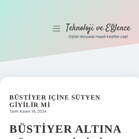
Teknoloji ve Eğlence
menüyü
aç
Dijital dünyada neşeli keşifler yap!
Anasayfa
Gizlilik Politikası
Yasal Uyarı
Hakkımızda
BÜSTIYER IÇINE SÜTYEN
GIYILIR MI
Tarih: Kasım 16, 2024
BÜSTIYER ALTINA