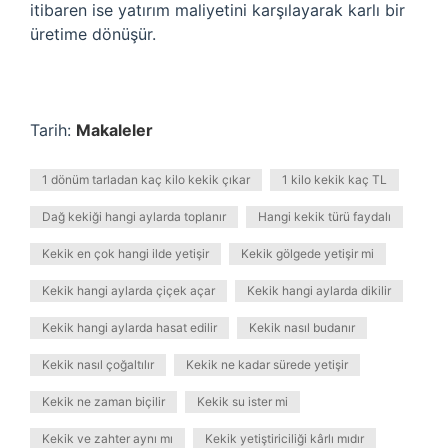
itibaren ise yatırım maliyetini karşılayarak karlı bir
üretime dönüşür.
Tarih:
Makaleler
1 dönüm tarladan kaç kilo kekik çıkar
1 kilo kekik kaç TL
Dağ kekiği hangi aylarda toplanır
Hangi kekik türü faydalı
Kekik en çok hangi ilde yetişir
Kekik gölgede yetişir mi
Kekik hangi aylarda çiçek açar
Kekik hangi aylarda dikilir
Kekik hangi aylarda hasat edilir
Kekik nasıl budanır
Kekik nasıl çoğaltılır
Kekik ne kadar sürede yetişir
Kekik ne zaman biçilir
Kekik su ister mi
Kekik ve zahter aynı mı
Kekik yetiştiriciliği kârlı mıdır