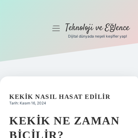
Teknoloji ve Eğlence
menüyü
aç
Dijital dünyada neşeli keşifler yap!
Anasayfa
Gizlilik Politikası
Yasal Uyarı
Hakkımızda
KEKIK NASIL HASAT EDILIR
Tarih: Kasım 16, 2024
KEKIK NE ZAMAN
BIÇILIR?