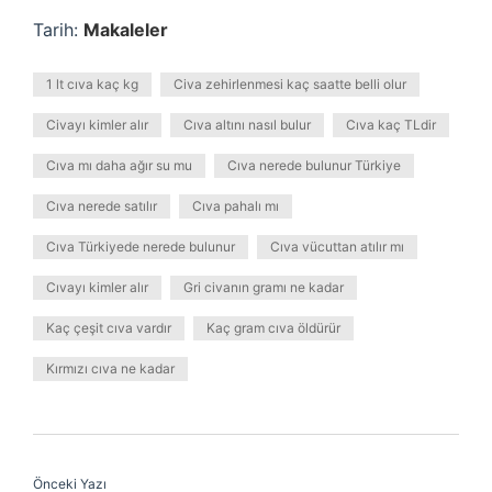
Tarih:
Makaleler
1 lt cıva kaç kg
Civa zehirlenmesi kaç saatte belli olur
Civayı kimler alır
Cıva altını nasıl bulur
Cıva kaç TLdir
Cıva mı daha ağır su mu
Cıva nerede bulunur Türkiye
Cıva nerede satılır
Cıva pahalı mı
Cıva Türkiyede nerede bulunur
Cıva vücuttan atılır mı
Cıvayı kimler alır
Gri civanın gramı ne kadar
Kaç çeşit cıva vardır
Kaç gram cıva öldürür
Kırmızı cıva ne kadar
Önceki Yazı