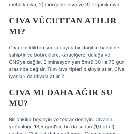
metalik cıva, 2) inorganik cıva ve 3) organik cıva.
CIVA VÜCUTTAN ATILIR
MI?
Civa emildikten sonra büyük bir dağılım hacmine
sahiptir ve böbreklere, karaciğere, dalağa ve
CNS’ye dağılır. Eliminasyon yarı ömrü 30 ila 70 gün
arasında değişir. Tüm cıva tipleri dışkıyla atılır. Civa
iyonları da idrarla atılır ​2​.
CIVA MI DAHA AĞIR SU
MU?
Bir dakika bekleyin ve tekrar deneyin. Cıvanın
yoğunluğu 13,5 g/ml’dir, bu da sudan (1,0 g/ml)
yaklaşık 13,5 kat daha yoğundur. Cıvanın ayrıca