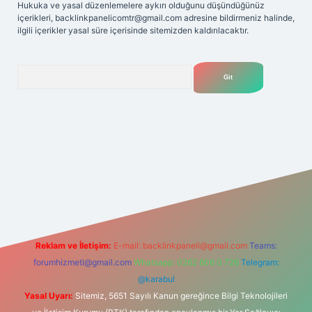
Hukuka ve yasal düzenlemelere aykırı olduğunu düşündüğünüz
içerikleri,
backlinkpanelicomtr@gmail.com
adresine bildirmeniz halinde,
ilgili içerikler yasal süre içerisinde sitemizden kaldırılacaktır.
Arama
net
Reklam ve İletişim:
E-mail:
backlinkpaneli@gmail.com
Teams:
forumhizmeti@gmail.com
Whatsapp: 0262 606 0 726
Telegram:
@karabul
Yasal Uyarı:
Sitemiz, 5651 Sayılı Kanun gereğince Bilgi Teknolojileri