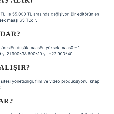
AŞ ALIR?
 TL ile 55.000 TL arasında değişiyor. Bir editörün en
ek maaşı 65 TL’dir.
ADAR?
süresiEn düşük maaşEn yüksek maaş0 – 1
9 yıl21.900₺38.600₺10 yıl +22.900₺40.
ALIŞIR?
 sitesi yöneticiliği, film ve video prodüksiyonu, kitap
.
AR?