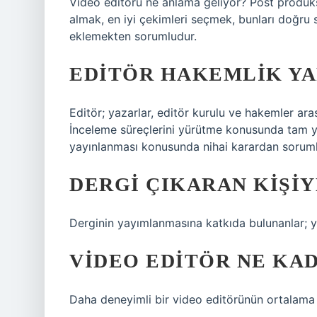
Video editörü ne anlama geliyor? Post prodüks
almak, en iyi çekimleri seçmek, bunları doğru 
eklemekten sorumludur.
EDITÖR HAKEMLIK YA
Editör; yazarlar, editör kurulu ve hakemler ara
İnceleme süreçlerini yürütme konusunda tam ye
yayınlanması konusunda nihai karardan soruml
DERGI ÇIKARAN KIŞIY
Derginin yayımlanmasına katkıda bulunanlar; yaz
VIDEO EDITÖR NE KA
Daha deneyimli bir video editörünün ortalama 