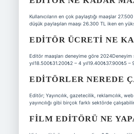
EDITÖR NE KADAR MA
Kullanıcıların en çok paylaştığı maaşlar 27.500
düşük paylaşılan maaşı 26.300 TL iken en yüks
EDITÖR ÜCRETI NE K
Editör maaşları deneyime göre 2024Deneyim 
yıl18.500₺31.200₺2 – 4 yıl19.400₺37.900₺5 – 
EDITÖRLER NEREDE Ç
Editör; Yayıncılık, gazetecilik, reklamcılık, web
yayıncılığı gibi birçok farklı sektörde çalışabilir
FILM EDITÖRÜ NE YAP