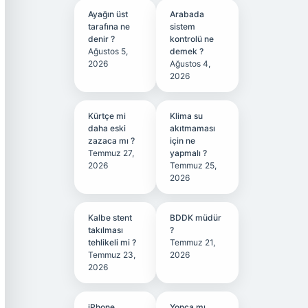
Ayağın üst
Arabada
tarafına ne
sistem
denir ?
kontrolü ne
Ağustos 5,
demek ?
2026
Ağustos 4,
2026
Kürtçe mi
Klima su
daha eski
akıtmaması
zazaca mı ?
için ne
Temmuz 27,
yapmalı ?
2026
Temmuz 25,
2026
Kalbe stent
BDDK müdür
takılması
?
tehlikeli mi ?
Temmuz 21,
Temmuz 23,
2026
2026
iPhone
Yonca mı