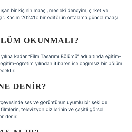
lışan bir kişinin maaşı, mesleki deneyim, şirket ve
işir. Kasım 2024’te bir editörün ortalama güncel maaşı
ÖLÜM OKUNMALI?
ılına kadar “Film Tasarımı Bölümü” adı altında eğitim-
 eğitim-öğretim yılından itibaren ise bağımsız bir bölüm
cektir.
NE DENIR?
rçevesinde ses ve görüntünün uyumlu bir şekilde
ilmlerin, televizyon dizilerinin ve çeşitli görsel
ör denir.