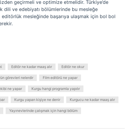
zden geçirmeli ve optimize etmelidir. Türkiye’de
k dili ve edebiyatı bölümlerinde bu mesleğe
a, editörlük mesleğinde başarıya ulaşmak için bol bol
rekir.
mi
Editör ne kadar maaş alır
Editör ne okur
rün görevleri nelerdir
Film editörü ne yapar
kibi ne yapar
Kurgu hangi programla yapılır
par
Kurgu yapan kişiye ne denir
Kurgucu ne kadar maaş alır
Yayınevlerinde çalışmak için hangi bölüm