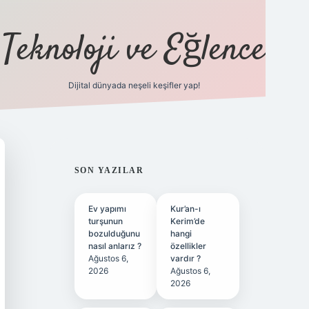
Teknoloji ve Eğlence
Dijital dünyada neşeli keşifler yap!
ilbetgir.net
SIDEBAR
SON YAZILAR
Ev yapımı
Kur’an-ı
turşunun
Kerim’de
bozulduğunu
hangi
nasıl anlarız ?
özellikler
Ağustos 6,
vardır ?
2026
Ağustos 6,
2026