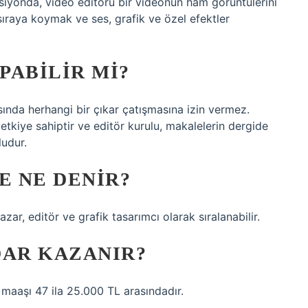
iyonda, video editörü bir videonun ham görüntülerini
sıraya koymak ve ses, grafik ve özel efektler
PABILIR MI?
sında herhangi bir çıkar çatışmasına izin vermez.
tkiye sahiptir ve editör kurulu, makalelerin dergide
udur.
E NE DENIR?
ar, editör ve grafik tasarımcı olarak sıralanabilir.
DAR KAZANIR?
maaşı 47 ila 25.000 TL arasındadır.