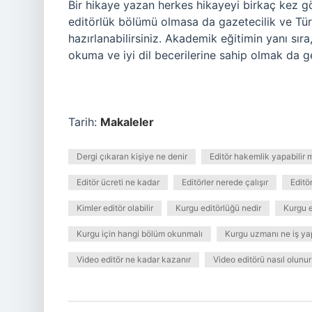
Bir hikaye yazan herkes hikayeyi birkaç kez gö
editörlük bölümü olmasa da gazetecilik ve Tür
hazırlanabilirsiniz. Akademik eğitimin yanı sır
okuma ve iyi dil becerilerine sahip olmak da ge
Tarih:
Makaleler
Dergi çıkaran kişiye ne denir
Editör hakemlik yapabilir 
Editör ücreti ne kadar
Editörler nerede çalışır
Editö
Kimler editör olabilir
Kurgu editörlüğü nedir
Kurgu e
Kurgu için hangi bölüm okunmalı
Kurgu uzmanı ne iş ya
Video editör ne kadar kazanır
Video editörü nasıl olunur