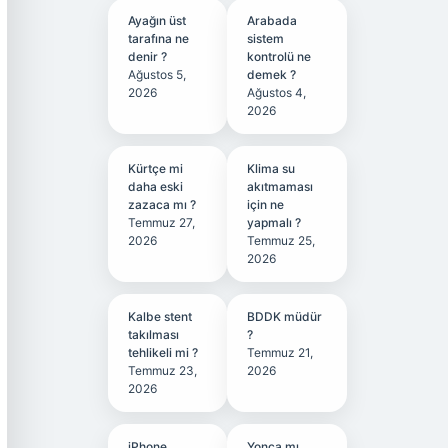
Ayağın üst
Arabada
tarafına ne
sistem
denir ?
kontrolü ne
Ağustos 5,
demek ?
2026
Ağustos 4,
2026
Kürtçe mi
Klima su
daha eski
akıtmaması
zazaca mı ?
için ne
Temmuz 27,
yapmalı ?
2026
Temmuz 25,
2026
Kalbe stent
BDDK müdür
takılması
?
tehlikeli mi ?
Temmuz 21,
Temmuz 23,
2026
2026
iPhone
Yonca mı