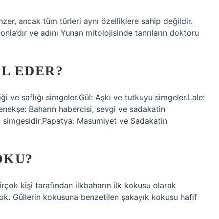
er, ancak tüm türleri aynı özelliklere sahip değildir.
nia’dır ve adını Yunan mitolojisinde tanrıların doktoru
IL EDER?
ği ve saflığı simgeler.Gül: Aşkı ve tutkuyu simgeler.Lale:
nekşe: Baharın habercisi, sevgi ve sadakatin
ğin simgesidir.Papatya: Masumiyet ve Sadakatin
OKU?
rçok kişi tarafından ilkbaharın ilk kokusu olarak
k. Güllerin kokusuna benzetilen şakayık kokusu hafif