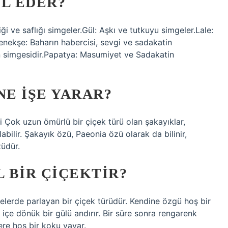
IL EDER?
ği ve saflığı simgeler.Gül: Aşkı ve tutkuyu simgeler.Lale:
nekşe: Baharın habercisi, sevgi ve sadakatin
ğin simgesidir.Papatya: Masumiyet ve Sadakatin
NE IŞE YARAR?
i Çok uzun ömürlü bir çiçek türü olan şakayıklar,
bilir. Şakayık özü, Paeonia özü olarak da bilinir,
züdür.
L BIR ÇIÇEKTIR?
elerde parlayan bir çiçek türüdür. Kendine özgü hoş bir
çe dönük bir gülü andırır. Bir süre sonra rengarenk
ere hoş bir koku yayar.