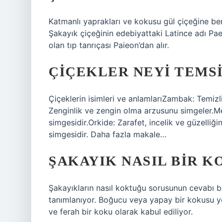
Katmanlı yaprakları ve kokusu gül çiçeğine benz
Şakayık çiçeğinin edebiyattaki Latince adı Paeo
olan tıp tanrıçası Paieon’dan alır.
ÇIÇEKLER NEYI TEMS
Çiçeklerin isimleri ve anlamlarıZambak: Temizli
Zenginlik ve zengin olma arzusunu simgeler.Me
simgesidir.Orkide: Zarafet, incelik ve güzelli
simgesidir. Daha fazla makale…
ŞAKAYIK NASIL BIR K
Şakayıkların nasıl koktuğu sorusunun cevabı bi
tanımlanıyor. Boğucu veya yapay bir kokusu yo
ve ferah bir koku olarak kabul ediliyor.