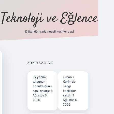
Teknoloji ve Eğlence
Dijital dünyada neşeli keşifler yap!
ilbetgir.net
SIDEBAR
SON YAZILAR
Ev yapımı
Kur’an-ı
turşunun
Kerim’de
bozulduğunu
hangi
nasıl anlarız ?
özellikler
Ağustos 6,
vardır ?
2026
Ağustos 6,
2026