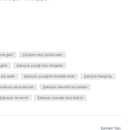
ma gelir
Çiçekler neyi temsil eder
gelir
Şakayık çiçeği neyi simgeler
 adı nedir
Şakayık çiçeğinin özelliği nedir
Şakayık hangi ay
 kokusu neye benzer
Şakayık mevsimi ne zaman
Şakayık ne sever
Şakayık vazoda nasıl bakılır
Sonraki Yazı